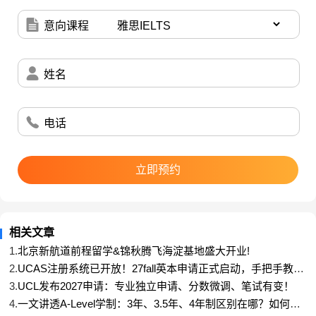
意向课程
姓名
TARA到底是什么？
为什么突然成为新门槛？
电话
TARA全称Test of Academic Reasoning for
Admissions，是牛津大学与UCL部分本科专业在2027
立即预约
申请季采用的入学笔试，主要评估申请者的批判性思
维、问题解决与学术写作能力。
相关文章
它不考学科知识——考的是学术推理能力。
1.
北京新航道前程留学&锦秋腾飞海淀基地盛大开业!
2.
UCAS注册系统已开放！27fall英本申请正式启动，手把手教你
填材料
很多人把它理解为TSA（Thinking Skills
3.
UCL发布2027申请：专业独立申请、分数微调、笔试有变！
Assessment）的“升级版”。题型更灵活、时间更紧
4.
一文讲透A-Level学制：3年、3.5年、4年制区别在哪？如何匹
配孩子节奏？