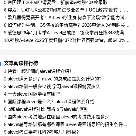
张、写作要求更高。这也是为什么很多A-Level拿了A*
5.
帝国理工26Fall申请复盘：新航道&锦秋40+枚录取
的同学，反而在TARA上折戟：TARA筛选的是“会不会
6.
突发！UAT-UK公布27fall笔试专业名单＋UCL政策“反转”：报
名提前、考试天数翻倍，部分专业TARA又取消了
思考”，而不是“记住了多少”。
7.
欧几里得竞赛开考！A-Level学生如何拿下这场“数学能力试金
石”？
8.
如何成为牛剑、G5院校的申请高手？2026申请季的“制胜关键”
都在这里！
9.
爱德思26年1月考季A-Level出成绩：锦秋学员狂揽348枚满
哪些专业必须考TARA？
分！A+A*率超65%
10.
锦秋A-Level2025年度狂揽4372封世界百强offer，超64.9%学
员斩获A*/A，刷新纪录！
牛津大学（必须参加10月场）
适用于以下社科与人文学科：
文章阅读排行榜
● 经济与管理
1.
快看！超详细的alevel课程介绍！
● PPE（哲学、政治与经济学）
2.
alevel满分多少？alevel的总成绩是怎么计算的?
3.
alevel培训一般多少钱 学习alevel课程需要多久
● 历史与经济
4.
十大alevel国际学校有哪些
● 历史与政治
5.
国际课程alevel是什么？alevel课程体系介绍
● 实验心理学
6.
ib和alevel课程对比 简析ib与alevel的区别
7.
国内alevel考试地点在哪里 alevel的考试费用是多少
● 心理学与哲学 / PPL
8.
alevel辅导培训都有哪些课程 alevel课程辅导班的招生条件是
● 人类科学
什么
9.
alevel考试要考几科?考哪几门科目?