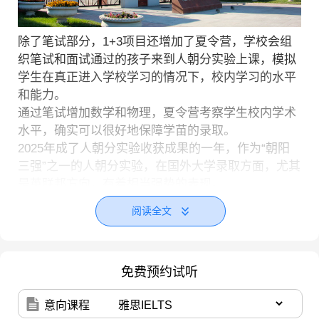
除了笔试部分，1+3项目还增加了夏令营，学校会组
织笔试和面试通过的孩子来到人朝分实验上课，模拟
学生在真正进入学校学习的情况下，校内学习的水平
和能力。
通过笔试增加数学和物理，夏令营考察学生校内学术
水平，确实可以很好地保障学苗的录取。
2025年成了人朝分实验收获成果的一年，作为“朝阳
三强”之一的人朝分实验，在国外大学录取方面，尤其
是英联邦方向，有着相当强势的表现。
2026届人朝分录取情况
阅读全文
2026届毕业生，最全录取结果统计如下：
英国
免费预约试听
牛津大学 1枚
帝国理工学院 3枚
意向课程