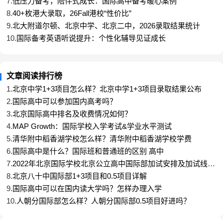
7.
低压力备考，陪伴式成长：国际高中备考暖心案例
英国约克大学 1枚
8.
40+枚港大录取，26Fall港校“性价比”
9.
北大附道尔顿、北京中学、北京二中，2026录取结果统计
兰卡斯特大学 2枚
10.
国际备考英语听说提升：个性化辅导见证成长
伦敦艺术大学 2枚
格拉斯哥艺术学院 3枚
文章阅读排行榜
美国
加州洛杉矶 2枚
1.
北京中学1+3项目怎么样？北京中学1+3项目录取结果公布
2.
国际高中可以参加国内高考吗？
北卡教堂山分校 3枚
3.
北京国际高中排名及收费情况如何？
加州大学圣地亚哥分校 1枚
4.
MAP Growth：国际学校入学考试&学业水平测试
纽约大学 2枚
5.
清华附中稻香湖学校怎么样？清华附中稻香湖学校学费
6.
国际高中是什么？国际班和普通班的区别 高中
加州大学戴维斯分校 31枚
7.
2022年北京国际学校北京公立高中国际部加试安排及加试线汇
加州大学欧文分校 10枚
总
8.
北京八十中国际部1+3项目和0.5项目详解
伊利诺伊大学厄本那-香槟分校 10枚
9.
国际高中可以在国内读大学吗？怎样办理入学
10.
人朝分国际部怎么样？人朝分国际部0.5项目好进吗？
威斯康星大学麦迪逊分校 3枚
加州大学圣塔巴巴拉分校 15枚