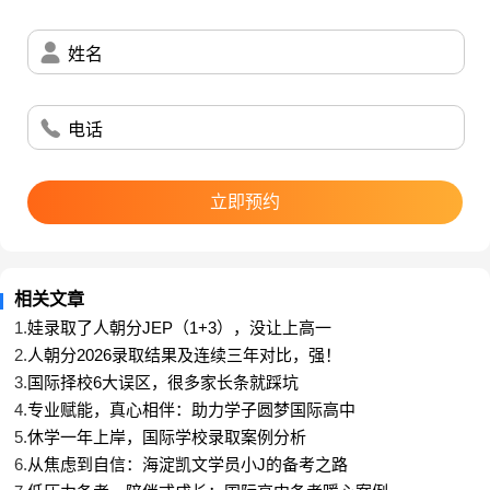
伦敦大学学院 67枚
爱丁堡大学 42枚
姓名
伦敦国王学院 41枚
伦敦政治经济学院 1枚
电话
曼彻斯特大学 85枚
布里斯托大学 40枚
立即预约
格拉斯哥大学 5枚
伯明翰大学 22枚
谢菲尔德大学 4枚
相关文章
1.
娃录取了人朝分JEP（1+3），没让上高一
利兹大学 10枚
2.
人朝分2026录取结果及连续三年对比，强！
华威大学 25枚
3.
国际择校6大误区，很多家长条就踩坑
南安普顿大学 18枚
4.
专业赋能，真心相伴：助力学子圆梦国际高中
5.
休学一年上岸，国际学校录取案例分析
诺丁汉大学 3枚
6.
从焦虑到自信：海淀凯文学员小J的备考之路
伦敦玛丽王后大学 2枚