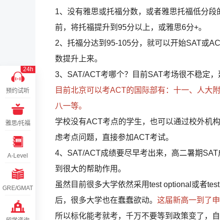
1、没有雅思或托福分数，或者雅思托福低分段
前，将托福提升到95分以上，或雅思6分+。
2、托福分达到95-105分，就可以开始SAT
数提升上来。
24h
3、SAT/ACT考哪个？目前SAT考场很不稳
目前北京可以考ACT的国际部有：十一、人大
预约试听
八一等。
学校没有ACT考点的学生，也可以通过校外机
雅思/托福
虑考点问题，直接参加ACT考试。
4、SAT/ACT成绩要尽早考出来，高二暑期SA
A-Level
到很大的帮助作用。
虽然目前很多大学依然采用test optional或者
GRE/GMAT
后，很多大学也在蠢蠢欲动。
这届新高一到了申
所以标化能考就考，千万不要等到政策变了，自