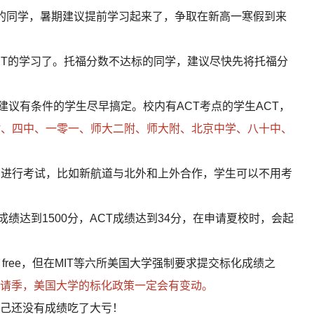
的同学，暑期建议提前学习起来了，争取在新高一寒假到来
或ACT的学习了。托福分数不达标的同学，建议尽快先将托福分
定，建议有条件的学生尽早搞定。校内有ACT考点的学生ACT，
附、四中、一零一、师大二附、师大附、北京中学、八十中、
构进行考试，比如新航道与北外和上外合作，学生可以不用考
T成绩达到1500分，ACT成绩达到34分，在申请夏校时，会起
test free，但在MIT等六所美国大学强制要求提交标化成绩之
请季，美国大学的标化政策一定会有变动。
己还没有成绩吃了大亏！