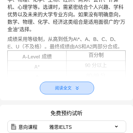
机、心理学等。选课时，需紧密结合个人兴趣、学科
优势以及未来的大学专业方向。如果没有明确意向，
数学、物理、化学、经济这类组合是适用面很广的“万
金油”选择。
成绩采用等级制，从高到低为A\*、A、B、C、D、
E、U（不及格）。最终成绩由AS和A2两部分合成。
百分制
A-Level 成绩
90 分以上
A*
80-89 分
A
70-79 分
B
阅读全文
60-69 分
C
D
50-59 分
免费预约试听
40-49 分
E
40 分以下
U
意向课程