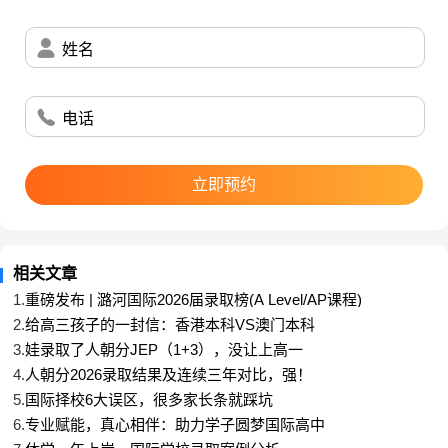
推荐A-Level专业组合：
常见专
专业必选课
建议必选
姓名
其他可选课程
业
程
课程
化学、生物、经济、
数学、高等
电话
数学
物理
地理、心理、计算机
数学
化学、生物、经济、
物理
数学、物理
高数
立即预约
地理、心理、计算机
生物、经济、地理、
高数、物
化学
数学、化学
心理、计算机
理
相关文章
生物、经济、地理、
高数、物
1.
重磅发布 | 潞河国际2026届录取榜(A Level/AP课程)
医学
数学、化学
心理、计算机
理
2.
给高三孩子的一封信：香港本科VS澳门本科
高数、经济、地理、
3.
娃录取了人朝分JEP（1+3），没让上高一
数学、生
生物
物理
4.
人朝分2026录取结果及连续三年对比，强！
心理、计算机
物、化学
5.
国际择校6大误区，很多家长条就踩坑
高数、经济、地理、
生物化
数学、物
6.
专业赋能，真心相伴：助力学子圆梦国际高中
化学
计算机
学
理、生物