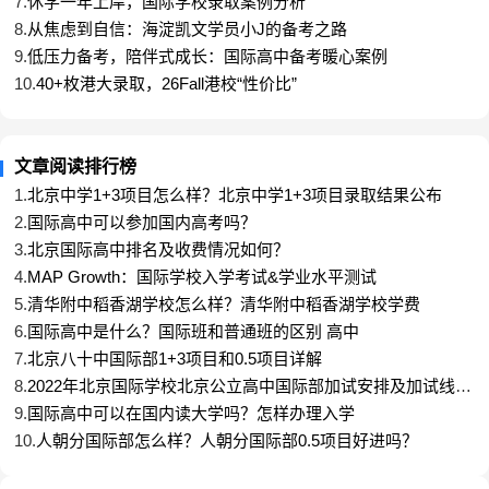
7.
休学一年上岸，国际学校录取案例分析
高数、经济、地理、
生物医
数学、物
8.
从焦虑到自信：海淀凯文学员小J的备考之路
生物、化学
心理、计算机
学
理
9.
低压力备考，陪伴式成长：国际高中备考暖心案例
10.
40+枚港大录取，26Fall港校“性价比”
生物、化学、经济、
地质学
数学、物理
地理
历史、地理、计算机
化学、生物、经济、
机械工
文章阅读排行榜
数学、物理
高数
计算机
程
1.
北京中学1+3项目怎么样？北京中学1+3项目录取结果公布
化学、生物、经济、
2.
国际高中可以参加国内高考吗？
土木工
数学、物理
高数
3.
北京国际高中排名及收费情况如何？
地理、历史、计算机
程
4.
MAP Growth：国际学校入学考试&学业水平测试
化学、生物、经济、
电子电
5.
清华附中稻香湖学校怎么样？清华附中稻香湖学校学费
数学、物理
高数
计算机
气工程
6.
国际高中是什么？国际班和普通班的区别 高中
7.
北京八十中国际部1+3项目和0.5项目详解
材料工
高数、化
生物、经济、计算机
数学、物理
8.
2022年北京国际学校北京公立高中国际部加试安排及加试线汇
程
学
总
9.
国际高中可以在国内读大学吗？怎样办理入学
化学、生物、经济、
生物医
数学、物理
高数
10.
人朝分国际部怎么样？人朝分国际部0.5项目好进吗？
心理、计算机
学工程
生物、经济、地理、