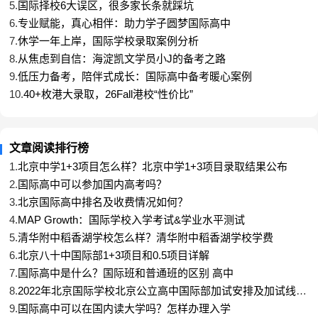
集团由胡敏教授创办，深耕出国留学领域已经二十一
5.
国际择校6大误区，很多家长条就踩坑
年，在全国乃至全球设立了分校。北京学校作为其直
6.
专业赋能，真心相伴：助力学子圆梦国际高中
营核心校区之一，扎根京城十余年，陪伴了一届又一
7.
休学一年上岸，国际学校录取案例分析
届家庭走过留学路。和不少纯做规划咨询的机构不
8.
从焦虑到自信：海淀凯文学员小J的备考之路
同，新航道北京学校身上的“学术基因”相当明显。这
9.
低压力备考，陪伴式成长：国际高中备考暖心案例
种基因带到国际高中择校这件事上，最直接的好处就
10.
40+枚港大录取，26Fall港校“性价比”
是——他们不光能告诉孩子“应该去哪”，还能实实在
在地帮助孩子“具备去那儿的硬实力”。
文章阅读排行榜
1.
北京中学1+3项目怎么样？北京中学1+3项目录取结果公布
2.
国际高中可以参加国内高考吗？
3.
北京国际高中排名及收费情况如何？
4.
MAP Growth：国际学校入学考试&学业水平测试
5.
清华附中稻香湖学校怎么样？清华附中稻香湖学校学费
6.
北京八十中国际部1+3项目和0.5项目详解
7.
国际高中是什么？国际班和普通班的区别 高中
8.
2022年北京国际学校北京公立高中国际部加试安排及加试线汇
总
9.
国际高中可以在国内读大学吗？怎样办理入学