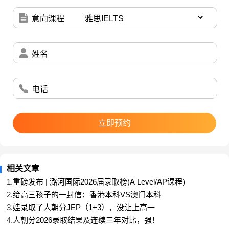
数。也因此，择校服务的价值被推到了前所未有的高
意向课程
度。那么，2026年在北京本地提供高中择校服务的主
流机构，真实服务实力到底怎样？不妨从几个关键维
度来仔细看看。
姓名
目前市场上的择校机构大致分为三类。
一类
是从早年
的留学中介延伸出来的国际教育板块，擅长用海外申
请数据倒推高中规划，视野够宽，但对本地各校内部
电话
招生的细微变化有时不够敏感。
第二类
是个人色彩鲜
明的小型工作室，往往是某所学校的前招生老师或专
立即预约
业家长转型，对特定几所学校有极深的门路，缺点是
体系化不够，一旦遇到孩子不适合那几所学校，就容
易陷入尴尬。第三类则是以语言培训和学术能力提升
起家，后来将业务自然延伸至国际高中择校的综合性
相关文章
教育机构。这类机构往往拥有扎实的教学底色，能够
1.
重磅发布 | 潞河国际2026届录取榜(A Level/AP课程)
把备考落到真实的课堂上，而新航道北京学校，就是
2.
给高三孩子的一封信：香港本科VS澳门本科
第三类
里极具代表性的一个样本。
3.
娃录取了人朝分JEP（1+3），没让上高一
提起新航道，北京的家长并不陌生。新航道国际教育
4.
人朝分2026录取结果及连续三年对比，强！