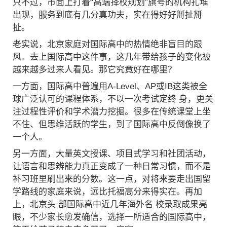
只不过，市面上打着“高端择校规划”旗号的机构扎堆
出现，服务到底有几分真功夫，实在得好好掰扯掰
扯。
老实说，北京家庭对国际高中的热情绝非盲目的跟
风。去上国际高中这件事，这几年带给孩子的变化被
越来越多过来人看见。那它究竟好在哪里？
一方面，国际高中普遍用A-Level、AP或IB这类被全
球广泛认可的课程体系，不以一次考试定终 身，更关
注过程性评价和学术潜力挖掘。很多在传统课堂上坐
不住、但思维活跃的学生，到了国际高中反倒像换了
一个人。
另一方面，大量英文授课、项目式学习和社团活动，
让语言和思辨能力真正变成了一种日常习惯，而不是
补习班里刷出来的分数。这一点，对将来要走出国留
学路线的家庭来说，远比托福高分来得实在。再加
上，北京头 部国际高中近几年海外名 校录取成果亮
眼，不少家长愈发确信，选择一所适合的国际高中，