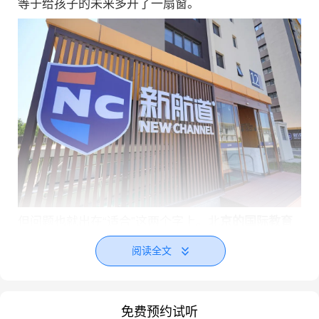
等于给孩子的未来多开了一扇窗。
但问题也就出在“适合”这两个字上。北
京的国际教育
资源虽丰富，公立国际部、民办国际校、外籍人员子
阅读全文
女学校加起来近百所，课程类型、招生门槛、校园文
化千差万别。
单单一个入学考试，有的考MAP，有的
考CAT4，有的用学校自命题加上英文面试，难度和信
息差可想而知。能把这些全搞明白的家长毕竟是少
免费预约试听