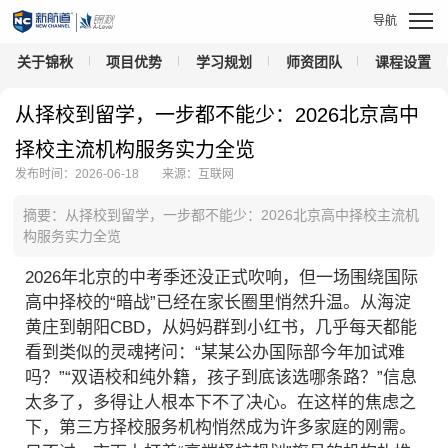
关于锦秋
项目优势
学习规划
师资团队
课程设置
从择校到留学，一步都不能少：2026北京高中
择校主流机构服务实力全览
发布时间：2026-06-18
来源：互联网
摘要：从择校到留学，一步都不能少：2026北京高中择校主流机
构服务实力全览
2026年北京的中考季还没正式吹响，但一场围绕国际
高中择校的“暗战”已经在家长圈里悄然升温。从海淀
黄庄到朝阳CBD，从妈妈群到小红书，几乎每天都能
看到类似的灵魂拷问：“某某公办国际部今年加试难
吗？”“双语校和纯外籍，孩子到底该选哪条路？”信息
太多了，多得让人根本下不了决心。在这样的焦虑之
下，第三方择校服务机构悄然成为许多家庭的刚需。