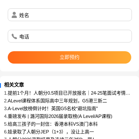
美本前10录取：人大附ICC（10枚）VS 北师大实验
姓名
（11枚）
美本前30录取：北师大实验（48枚）VS 人大附
电话
ICC（51枚）
立即预约
由于人大附ICC的学生人数比北师大实验多了1倍，所
以前30录取仍有差距，但前10的“含金量”足以说明：
人大附ICC的“头 部培养能力”。
相关文章
1.
提前1个月！人朝分0.5项目已开放报名｜24-25笔面试考情复
英国G5录取：14枚offer背后的“降维打击”
盘
2.
ALevel课程体系国际高中三年规划，G5港三新二
3.
A-Level放榜倒计时！英国G5名校“避坑指南”
4.
重磅发布 | 潞河国际2026届录取榜(A Level/AP课程)
如果说美本录取是“群雄逐鹿”，英国方向则彻底成为
5.
给高三孩子的一封信：香港本科VS澳门本科
人大附ICC的“主场”。今年，该校以15枚英国G5录取
6.
娃录取了人朝分JEP（1+3），没让上高一
（牛津剑桥11枚），领 先北师大实验（6枚）和十一