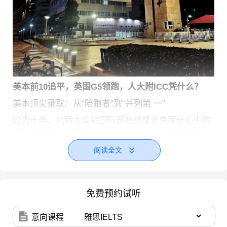
美本前10追平，英国G5领跑，人大附ICC凭什么？
美本顶尖录取：从“陪跑者”到“并列第 一”
过去十年，北师大实验国际部始终是北京家长心中的
“藤校收割机”。然而今年，人大附ICC以7枚“哈耶普斯
麻”级别录取，与北师大实验站在同一高度。
阅读全文
更值得关注的是，
这一成绩是在生源质量不占优的情
况下实现的
——海淀区内，人大附ICC的生源历来被
免费预约试听
十一学校国际部压制；全市范围内，北师大实验仍对
优质生源有虹吸效应。
对比数据：
意向课程