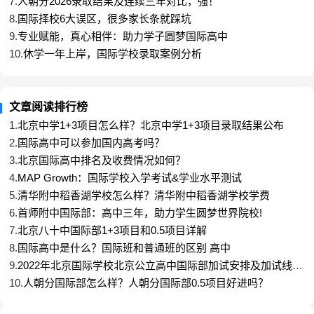
7.
人朝分2026录取结果及连续三年对比，强！
学校（9枚）的差距被大幅拉开。为何英国方向优势
8.
国际择校6大误区，很多家长条就踩坑
如此明显？
9.
专业赋能，真心相伴：助力学子圆梦国际高中
课程适配性：
人大附ICC的A-Level课程体系与英国大
10.
休学一年上岸，国际学校录取案例分析
学高度匹配，准确对接申请要求；
升学策略差异化：
避开美本“内卷红海”，集中资源打
造英国申请优势；
文章阅读排行榜
家长认知转变：
越来越多家庭意识到“英美双申”的重
1.
北京中学1+3项目怎么样？北京中学1+3项目录取结果公布
要性，而人大附ICC提供了更灵活的路径。
2.
国际高中可以参加国内高考吗？
3.
北京国际高中排名及收费情况如何？
4.
MAP Growth：国际学校入学考试&学业水平测试
人大附ICC签约画像：
5.
清华附中稻香湖学校怎么样？清华附中稻香湖学校学费
京籍九类人：海淀区排4000左右的同学，有托福
6.
首师附中国际部：高中三年，助力学生圆梦世界院校!
100+的成绩。其它区报名折算为所在区排20%
7.
北京八十中国际部1+3项目和0.5项目详解
非京籍：国际学校以及外地非京籍的同学签约，均有
8.
国际高中是什么？国际班和普通班的区别 高中
托福105+的成绩。
9.
2022年北京国际学校北京公立高中国际部加试安排及加试线汇
总
10.
人朝分国际部怎么样？人朝分国际部0.5项目好进吗？
﹀
﹀