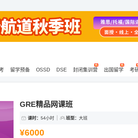
考
留学预备
OSSD
DSE
封闭集训营
出国留学
考
GRE精品网课班
课时：
54小时
班型：
大班
¥6000