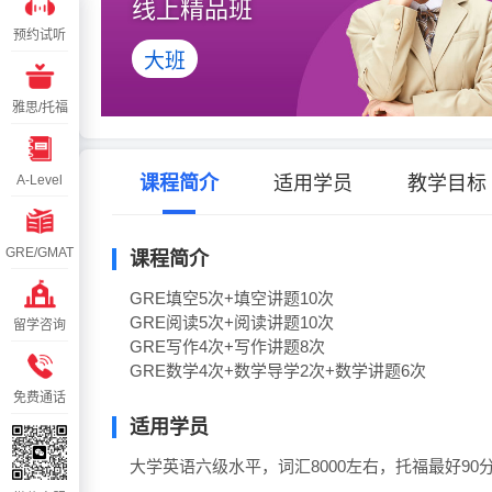
线上精品班
预约试听
预约试听
大班
雅思/托福
雅思/托福
A-Level
A-Level
课程简介
适用学员
教学目标
GRE/GMAT
GRE/GMAT
课程简介
GRE填空5次+填空讲题10次

GRE阅读5次+阅读讲题10次

留学咨询
留学咨询
GRE写作4次+写作讲题8次

GRE数学4次+数学导学2次+数学讲题6次
免费通话
免费通话
适用学员
大学英语六级水平，词汇8000左右，托福最好90