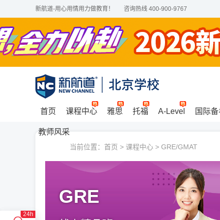
新航道-用心用情用力做教育！
咨询热线 400-900-9767
首页
课程中心
雅思
托福
A-Level
国际备
教师风采
当前位置：
首页
>
课程中心
>
GRE/GMAT
GRE
24h
24h