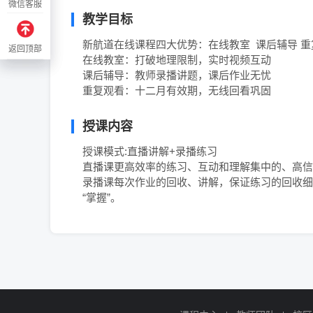
微信客服
微信客服
教学目标
新航道在线课程四大优势：在线教室  课后辅导 重
返回顶部
返回顶部
在线教室：打破地理限制，实时视频互动

课后辅导：教师录播讲题，课后作业无忧

重复观看：十二月有效期，无线回看巩固
授课内容
授课模式:直播讲解+录播练习

直播课更高效率的练习、互动和理解集中的、高信
录播课每次作业的回收、讲解，保证练习的回收细
“掌握”。