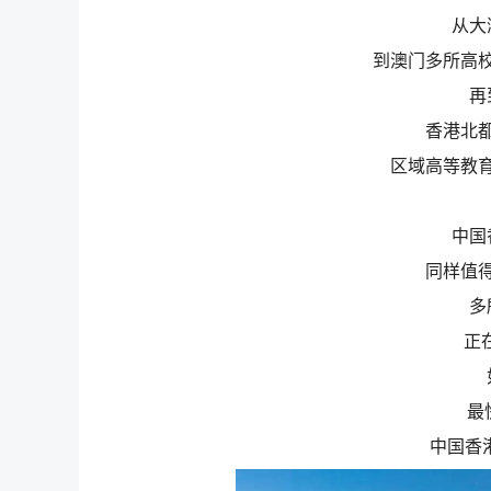
从大
到澳门多所高
再
香港北
区域高等教
中国
同样值
多
正
最
中国香