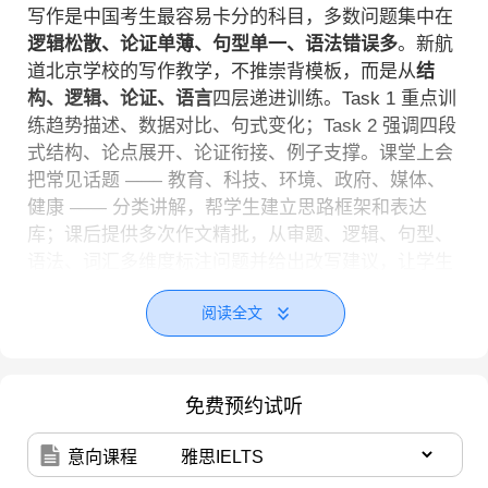
写作是中国考生最容易卡分的科目，多数问题集中在
逻辑松散、论证单薄、句型单一、语法错误多
。新航
道北京学校的写作教学，不推崇背模板，而是从
结
构、逻辑、论证、语言
四层递进训练。Task 1 重点训
练趋势描述、数据对比、句式变化；Task 2 强调四段
式结构、论点展开、论证衔接、例子支撑。课堂上会
把常见话题 —— 教育、科技、环境、政府、媒体、
健康 —— 分类讲解，帮学生建立思路框架和表达
库；课后提供多次作文精批，从审题、逻辑、句型、
语法、词汇多维度标注问题并给出改写建议，让学生
在修改中真正提升写作能力。
阅读全文
口语难点在于
流利度不够、语法错误多、话题拓展
弱、表达不地道
。很多学生不敢开口，或只会简单
句，遇到抽象话题就卡顿。新航道北京学校的口语教
免费预约试听
学，从发音、语法准确性、流利度、话题拓展、地道
表达五方面训练。课堂上围绕高频话题进行思路拓
意向课程
展、素材积累、句式替换；课后安排一对一陪练、录