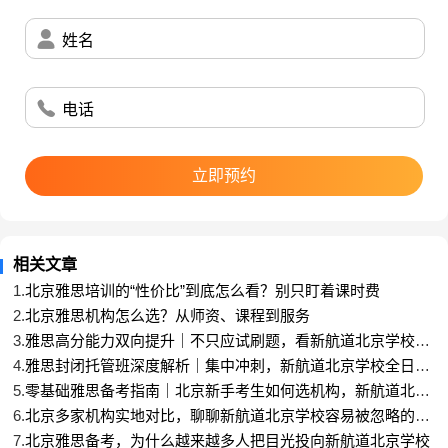
音复盘、纠音指导，帮学生克服开口恐惧、减少卡
顿、提升自然度。同时强调 “真实交流感”，避免背诵
姓名
痕迹过重，让回答听起来自然、连贯、有内容。
课程之外，新航道北京学校的
系统化学习管理
是提高
分数的重要基石。入学先做全面测评，明确各科短
电话
板；再根据基础和目标制定阶段计划，细化到每周、
每日任务；学习过程中，助教跟进打卡、作业、错
立即预约
题；每周模考复盘，及时调整方向。整套体系让学生
从 “盲目学” 变成 “有目标、有方法、有监督、有反馈”
的有效学习，减少拖延和内耗。
相关文章
高性价比体现在
教学内容和训练方法贴合真实考试、
1.
贴合中国学生弱点
北京雅思培训的“性价比”到底怎么看？别只盯着课时费
。不用学生自己摸索资料、试错方
2.
法，机构把成熟的教研成果、高频考点、训练方案直
北京雅思机构怎么选？从师资、课程到服务
3.
接给到学生，节省大量时间成本。课程设置合理，从
雅思高分能力双向提升｜不只应试刷题，看新航道北京学校如
何平衡语言应用与备考升分
4.
基础到强化再到冲 刺，层层递进，不重复、不跳跃，
雅思封闭托管班深度解析｜集中冲刺，新航道北京学校全日制
学习模式优势
5.
学习路径清晰。
零基础雅思备考指南｜北京新手考生如何选机构，新航道北京
学校分层教学体系拆解
6.
北京多家机构实地对比，聊聊新航道北京学校容易被忽略的细
提高分数效果来自
方法科学 + 训练到位 + 反馈及时
。
节优势
7.
北京雅思备考，为什么越来越多人把目光投向新航道北京学校