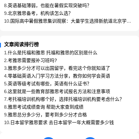
学生在系统学习后，听力反应更快、阅读更稳、写作
8.
英语基础薄弱，也能在暑假实现突破吗？
逻辑更清晰、口语表达更自信，四门同步提升，整体
9.
北京雅思备考，机构该怎么选？
分数稳步上涨。很多人从基础薄弱、单科拖后腿，逐
10.
国际高中暑假雅思集训观察：大量学生选择新航道北京学校
步实现各科均衡，达到目标分数，为后续申请做好准
全日制班的核心原因
备。
雅思备考不是单科单打独斗，而是四门协同、能力共
文章阅读排行榜
建。新航道北京学校通过分科突破、系统训练、全程
1.
什么是托福和雅思 托福和雅思的区别是什么
陪伴，让备考更清晰、更有效、更踏实。对想稳步提
2.
考雅思需要报补习班吗?
高分数、避免走弯路的考生来说，这样的系统化学习
3.
雅思多少分才可以出国留学，看完这个你就知道了
路径，往往比盲目刷题更有效、更省心。
4.
零基础英语入门学习方法分享，教你如何学会英语
5.
英语等级考试有哪些，英语有什么证书？
6.
这里就是一些教育部雅思考试报名方法和注意事项
7.
考托福培训机构哪个好，选择托福培训机构要考虑什么？
8.
雅思考试成绩查询 帮助大家查到成绩
9.
雅思总分多少分，要考到多少分才合格
10.
日本留学雅思要求 去日本留学一年大概需要多少钱