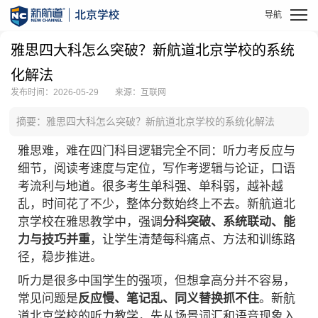
雅思四大科怎么突破？新航道北京学校的系统
化解法
发布时间：2026-05-29
来源：互联网
摘要：雅思四大科怎么突破？新航道北京学校的系统化解法
雅思难，难在四门科目逻辑完全不同：听力考反应与
细节，阅读考速度与定位，写作考逻辑与论证，口语
考流利与地道。很多考生单科强、单科弱，越补越
乱，时间花了不少，整体分数始终上不去。新航道北
京学校在雅思教学中，强调
分科突破、系统联动、能
力与技巧并重
，让学生清楚每科痛点、方法和训练路
径，稳步推进。
听力是很多中国学生的强项，但想拿高分并不容易，
常见问题是
反应慢、笔记乱、同义替换抓不住
。新航
道北京学校的听力教学，先从场景词汇和语音现象入