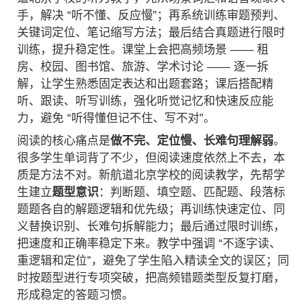
手，解决 “听不懂、反应慢”；再系统训练审题预判、
关键词定位、笔记缩写方法；最后结合真题进行限时
训练，提升稳定性。课堂上会把高频场景 —— 租
房、校园、图书馆、旅游、学术讨论 —— 逐一拆
解，让学生熟悉固定表达和出题套路；课后搭配精
听、跟读、听写训练，强化听觉记忆和快速反应能
力，避免 “听得懂但记不住、写不对”。
阅读的核心痛点是
做不完、定位慢、长难句理解弱
。
很多学生单词背了不少，但阅读速度依然上不去，本
质是方法不对。新航道北京学校的阅读教学，先帮学
生建立
题型意识
：判断题、填空题、匹配题、段落标
题题各自的解题逻辑和优先级；再训练快速定位、同
义替换识别、长难句拆解能力；最后通过限时训练，
把速度和正确率稳定下来。教学中强调 “不逐字读、
重逻辑和定位”，避免了学生陷入精读全文的误区；同
时按题型进行专项突破，把高频错题类型反复打磨，
形成稳定的答题习惯。