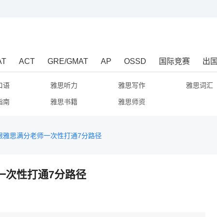
AT
ACT
GRE/GMAT
AP
OSSD
国际竞赛
出
口语
雅思听力
雅思写作
雅思词汇
指南
雅思书籍
雅思师资
 跟雅思满分老师一次性打通7分路径
师一次性打通7分路径