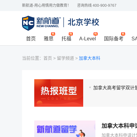
新航道-用心用情用力做教育！
咨询热线 400-900-9767
首页
雅思
托福
A-Level
国际备考
S
当前位置：
首页
>
留学频道
>
加拿大本科
加拿大高考留学双计
加拿大本科申
加拿大本科申请计