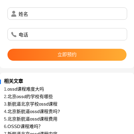
姓名
TOP 1 帝国理工学院
电话
CUG排名：
第5名
国际本科生学费：
£35,100-46,650(折合人民币约
立即预约
29.8万-39.7万)
国际研究生学费：
£25,000-61,500(折合人民币约
21.3万-52.3万)
相关文章
TOP 2 牛津大学
1.
ossd课程难度大吗
CUG排名：
第1名
2.
北京ossd的学校有哪些
国际本科生学费：
£27,840-39,010(折合人民币约
3.
新航道北京学校ossd课程
23.7万-33.2万)
4.
北京新航道ossd课程贵吗?
5.
北京新航道ossd课程费用
国际研究生学费：
£28,560-65,520(折合人民币约
6.
OSSD课程难吗？
24.3万-55.7万)
7.
新航道北京ossd课程内容