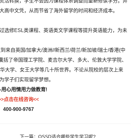
灵活转换，学生不会因为课程体系调整而重新修读学分。并
拿大高中文凭，从而节省了海外留学的时间和经济成本。
选修ESL类课程、英语类文学课程等提升英语能力，为未
自英国/加拿大/澳洲//新西兰/荷兰/新加坡/瑞士/香港(中
取院校囊括了帝国理工学院、麦吉尔大学、多大、伦敦大学学院、
华大学、女王大学等几十所世界。不论从院校的层次上来
能为学子们实现留学梦想。
-用心用情用力做教育!
>>点击在线咨询<<
400-900-9767
下一篇：
OSSD适合哪些学生学习呢?