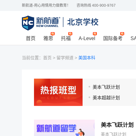
新航道-用心用情用力做教育！
咨询热线 400-900-9767
首页
雅思
托福
A-Level
国际备考
S
当前位置：
首页
>
留学频道
>
美国本科
美本飞跃计划
美本超越计划
美本飞跃计划
美本飞跃计划