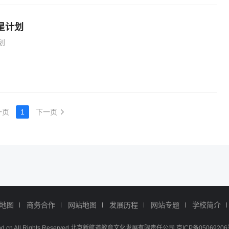
星计划
划
一页
1
下一页
地图
商务合作
网站地图
发展历程
网站专题
学校简介
w.xhd.cn All Rights Reserved 北京新航道教育文化发展有限责任公司 京ICP备05069206