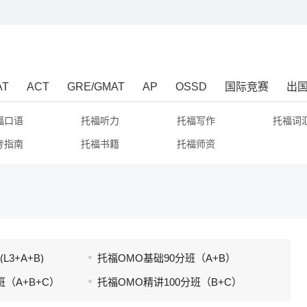
AT
ACT
GRE/GMAT
AP
OSSD
国际竞赛
出
福口语
托福听力
托福写作
托福词
考指南
托福书籍
托福师资
3+A+B)
托福OMO基础90分班（A+B）
班（A+B+C）
托福OMO精讲100分班（B+C）