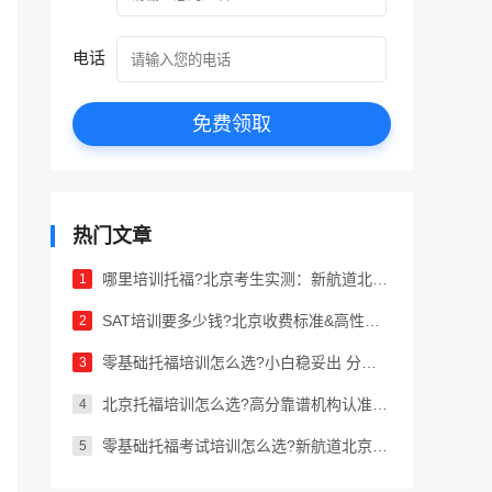
电话
免费领取
热门文章
哪里培训托福?北京考生实测：新航道北京学校，专业靠谱出 分稳
1
SAT培训要多少钱?北京收费标准&高性价比机构推荐
2
零基础托福培训怎么选?小白稳妥出 分就找这家
3
北京托福培训怎么选?高分靠谱机构认准这一家
4
零基础托福考试培训怎么选?新航道北京学校，从入门到高分全流程搞定
5