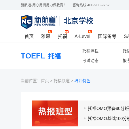
新航道-用心用情用力做教育！
咨询热线 400-900-9767
首页
雅思
托福
A-Level
国际备考
S
托福课程
托
TOEFL
托福
考试动态
报
当前位置：
首页
>
托福频道
>
培训特色
托福OMO预备90分班(L
托福OMO基础100分