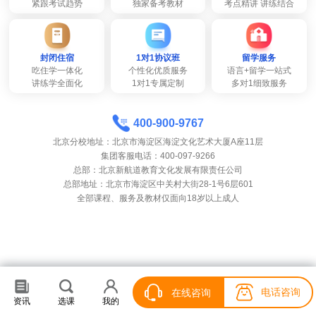
紧跟考试趋势
独家备考教材
考点精讲 讲练结合
封闭住宿
1对1协议班
留学服务
吃住学一体化
个性化优质服务
语言+留学一站式
讲练学全面化
1对1专属定制
多对1细致服务
400-900-9767
北京分校地址：北京市海淀区海淀文化艺术大厦A座11层
集团客服电话：400-097-9266
总部：北京新航道教育文化发展有限责任公司
总部地址：北京市海淀区中关村大街28-1号6层601
全部课程、服务及教材仅面向18岁以上成人
电话咨询
电话咨询
在线咨询
在线咨询
资讯
资讯
选课
选课
我的
我的