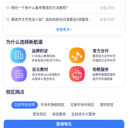
想问一下有什么备考雅思的方法推荐？
查看详情>
雅思作文写完没人批？选机构前先问清楚这4项服务含不含
查看详情>
查看更多>
为什么选择新航道
品牌积淀
官方合作
21年良心教育机构
雅思官方合作伙伴
多家连锁分校/学习中心
托福官方合作伙伴
自主教材
助教服务
自主研发400余部图书
助教伴随跟踪辅导
内部讲义直击考点
提升学员满意度
校区网点
北京学校总部
中关村旗舰校区
北美中关村校区
国贸校区
望京校区
海淀基地
全封闭大兴基地
咨询有礼