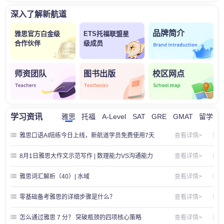
深入了解新航道
品牌简介
雅思官方白金级
ETS托福联盟星
合作伙伴
级成员
师资团队
图书出版
校区网点
学习资讯
雅思
托福
A-Level
SAT
GRE
GMAT
留学
雅思口语AI陪练今日上线，新航道学员免费使用7天
查看详情>
8月1日雅思大作文示范写作 | 数理能力VS沟通能力
查看详情>
雅思词汇解析（40）| 水域
查看详情>
零基础备考雅思的详细步骤是什么？
查看详情>
怎么通过雅思 7 分？ 突破瓶颈的四项核心策略
查看详情>