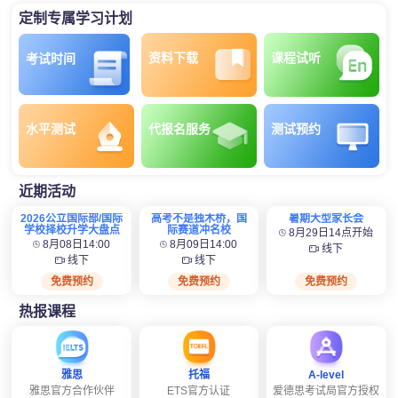
定制专属学习计划
资料下载
课程试听
考试时间
水平测试
代报名服务
测试预约
近期活动
2026公立国际部/国际
高考不是独木桥，国
暑期大型家长会
学校择校升学大盘点
际赛道冲名校
8月29日14点开始
8月08日14:00
8月09日14:00
线下
线下
线下
免费预约
免费预约
免费预约
热报课程
雅思
托福
A-level
雅思官方合作伙伴
ETS官方认证
爱德思考试局官方授权