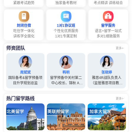
紧跟考试趋势
独家备考教材
考点精讲 讲练结合
封闭住宿
1对1协议班
留学服务
吃住学一体化
个性化优质服务
语言+留学一站式
讲练学全面化
1对1专属定制
多对1细致服务
师资团队
更多>
周斌斌
韩明
张晓婷
国际备考&留学预备项
留学预备中关村第二
雅思4R战队负责人
目升学规划总监
中心校长、锦秋 A-
（监管雅思项目教师
Level项目总监(兼)
管理工作）
热门留学路线
更多>