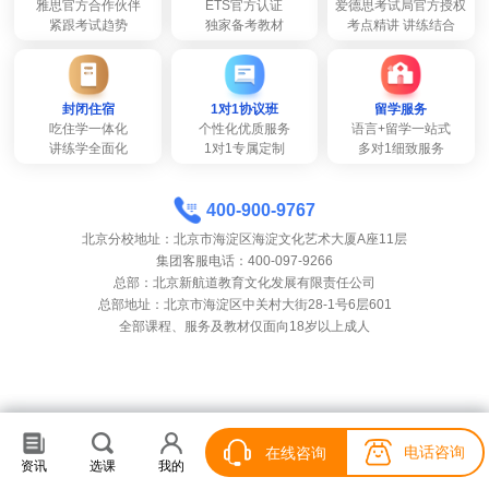
雅思官方合作伙伴
ETS官方认证
爱德思考试局官方授权
紧跟考试趋势
独家备考教材
考点精讲 讲练结合
封闭住宿
1对1协议班
留学服务
吃住学一体化
个性化优质服务
语言+留学一站式
讲练学全面化
1对1专属定制
多对1细致服务
400-900-9767
北京分校地址：北京市海淀区海淀文化艺术大厦A座11层
集团客服电话：400-097-9266
总部：北京新航道教育文化发展有限责任公司
总部地址：北京市海淀区中关村大街28-1号6层601
全部课程、服务及教材仅面向18岁以上成人
电话咨询
电话咨询
在线咨询
在线咨询
资讯
资讯
选课
选课
我的
我的