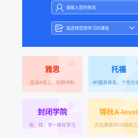
请选择您想学习的课程
雅思
托福
走读&线上，短期冲刺
4R服务体系，个性化
封闭学院
锦秋A-level
吃、住、学一体化学习
开启英联邦G5院校之