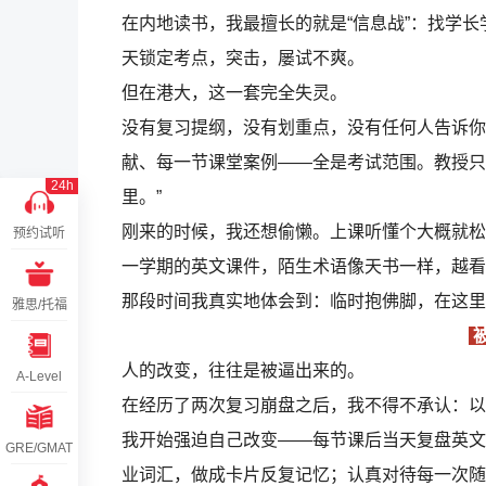
在内地读书，我最擅长的就是“信息战”：找学
天锁定考点，突击，屡试不爽。
但在港大，这一套完全失灵。
没有复习提纲，没有划重点，没有任何人告诉你“
献、每一节课堂案例——全是考试范围。教授只
24h
里。”
刚来的时候，我还想偷懒。上课听懂个大概就松
预约试听
一学期的英文课件，陌生术语像天书一样，越看
那段时间我真实地体会到：临时抱佛脚，在这里
雅思/托福
人的改变，往往是被逼出来的。
A-Level
在经历了两次复习崩盘之后，我不得不承认：以
我开始强迫自己改变——每节课后当天复盘英文P
GRE/GMAT
业词汇，做成卡片反复记忆；认真对待每一次随