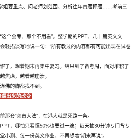
长学姐要重点、问老师划范围、分析往年真题押题……考前三
这个会考、那个不用看”。整学期的PPT、几十篇英文文
会轻描淡写地说一句：“所有教过的内容都有可能出现在试卷
懈了，想着期末再集中复习。结果到了备考周，面对堆积了
越焦虑，越看越崩溃。
连佛的脚都找不到。
被逼出来的改变
前那套“突击大法”，在港大就是死路一条。
PT，哪怕只看懂50%也要过一遍；每天抽30分钟专门背专
堂小测、每一份英文作业，不再想着“期末再说”。