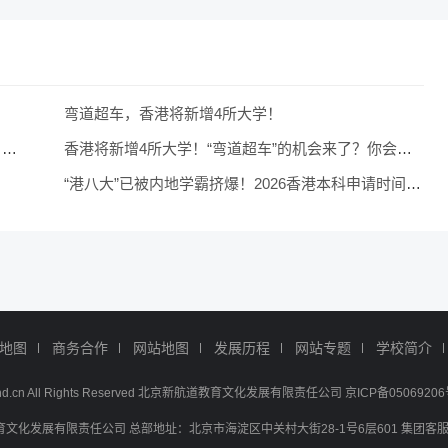
弯道超车，香港将新增4所大学！
港大商学院7月开启首轮录取？申请战线被迫前移，这份“抢跑”时间轴请收好！
香港将新增4所大学！“弯道超车”的机会来了？你会选择它们吗？
“港八大”已被内地学霸挤爆！2026香港本科申请时间、学费、高考分数要求汇总
地图
商务合作
网站地图
发展历程
网站专题
学校简介
w.xhd.cn All Rights Reserved 北京新航道教育文化发展有限责任公司 京ICP备05069206
化发展有限责任公司 总部地址：北京市海淀区中关村大街28-1号6层601 集团客服电话：