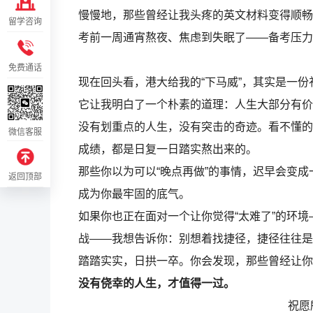
慢慢地，那些曾经让我头疼的英文材料变得顺畅
留学咨询
考前一周通宵熬夜、焦虑到失眠了——备考压力
免费通话
现在回头看，港大给我的“下马威”，其实是一份
它让我明白了一个朴素的道理：人生大部分有价
没有划重点的人生，没有突击的奇迹。看不懂的
微信客服
成绩，都是日复一日踏实熬出来的。
那些你以为可以“晚点再做”的事情，迟早会变
返回顶部
成为你最牢固的底气。
如果你也正在面对一个让你觉得“太难了”的环
战——我想告诉你：别想着找捷径，捷径往往是
踏踏实实，日拱一卒。你会发现，那些曾经让你
没有侥幸的人生，才值得一过。
祝愿