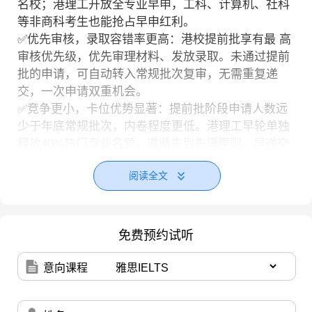
名校；港理工开放全专业早申，工科、计算机、社科
等非商科考生也能抢占早申红利。
✅优先审核，录取容错率更高：港校提前批享有最 高
审核优先级，优先审理材料、发放录取。未通过提前
批的申请，可自动转入常规批次复审，无需重复递
交，一次申请双重机会。
✅竞争更小，卡位优势显著：提前批阶段申请人数远
少于年底常规批次，内卷程度更低。港理工早轮单独
释放40%热门专业名额，遵循先到先得原则，早递交
早占位，上岸优势远超后期申请。
阅读全文
新航道北京学校前程留学
27Fall港硕申请节奏大幅提前，竞争愈发规范激烈，
盲目DIY容易错失最 佳窗口期、踩坑滑档。新航道北
免费预约试听
京前程留学，依托成熟的
英研飞跃计划
服务框架，为
每一位冲刺港校的学子提供系统化、个性化的全流程
意向课程
支持。
我们做的，是帮你把“优 秀”转化为“被看见”。