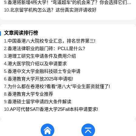
9.
香港将新增4所大学！“弯道超车”的机会来了？你会选择它们
吗？
10.
北京留学机构怎么选？这份真实测评请收好
文章阅读排行榜
1.
中国香港八大院校专业汇总，排名世界第三!
2.
香港法律职业的敲门砖：PCLL是什么?
3.
港理工研究生申请条件及费用介绍
4.
港大医学院介绍以及申请要求
新航道香港留学-
>>点击官方在线咨询<<
官方咨询
5.
香港中文大学金融科技硕士专业申请
电话
：400-900-9767
6.
香港教育大学开放2025年申请啦!
7.
为什么都在卷港校?看看“港八大”毕业生薪资就懂了!
8.
香港教育大学专业推荐
9.
香港硕士留学申请四大条件解读
10.
AP可代替SAT!香港大学25Fall本科申请要求!