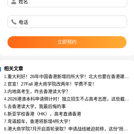
姓名
从港大、港中文到港科技，我们深度研究各校录取偏
好与专业趋势，提供
精细化院校调研
和
专业申请竞争
力分析
，让你的选校定位有理有据。更通过
多轮文书
电话
头脑风暴
，挖掘你独有的学术经历、实践故事和思维
亮点，拒绝模板，打造真正打动招生官的创意文书。
我们关注的，不只是申请结果，更是你的长期发展。
立即预约
服务全程融入
职业胜任力评估
和
简历模拟演练
，将留
学路径与未来职业愿景提前对齐。无论是商科、工科
还是社科，我们都帮你梳理“学什么—怎么学—学完去
相关文章
哪”的完整逻辑，让留学选择服务于人生规划。
1.
重大利好！26年中国香港新增四所大学！北大也要在香港建校
区
我们懂你的焦虑，更懂如何化解焦虑。
2.
官宣！27Fall 港大商学院改两年！学费不变！
申请季压力难免，项目特色中包含心理韧性培养与情
3.
内地高考生，咋去香港读大学？
绪疏导支持，帮助你保持稳定状态，从容应对每一环
4.
2026港澳本科申请倒计时！独立招生不占高考志愿，这些截止
时间千万别错过
节。全流程采用
信息化系统管理
，节点透明、进度可
5.
去香港读大学，我最后悔的事
视，你只需专注提升自己，其余交给我们。
6.
新亚学校香港（HK），高考直通香港
7.
弯道超车，香港将新增4所大学！
8.
港大商学院7月开启首轮录取？申请战线被迫前移，这份“抢跑”
时间轴请收好！