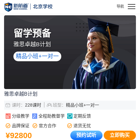
留学预备
雅思卓越B计划
精品小班+一对一
雅思卓越B计划
课时：
228课时
班型：
精品小班+一对一
分级教学
全程助教督学
定期反馈
品牌保证
官方合作
退货无忧
¥92800
预约试听
立即购买