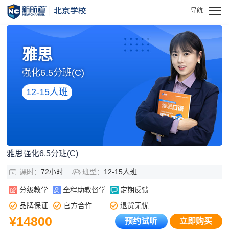
雅思
强化6.5分班(C)
12-15人班
雅思强化6.5分班(C)
课时：
72小时
班型：
12-15人班
分级教学
全程助教督学
定期反馈
品牌保证
官方合作
退货无忧
¥14800
预约试听
立即购买