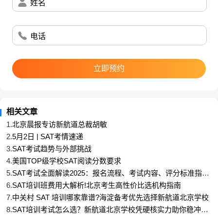
姓名
电话
阅读部分的另外一套题难度较大，重复旧题比较少，
有几道循证题和逻辑题目的文本和选项都很长，需要
花较长的时间来阅读和理解，时间紧张。
立即预约
题型方面
词汇题依然在M2出现了一些GRE级别的词汇，今天
出现的GRE词汇有但不限于以下几个：encryption，
相关文章
surveillance，deterrence，iterative，symmetrical，
1.
北京晨报专访新航道总裁胡敏
anachronistic 有几个单词在以前的考试中也出现过，
2.
5月2日 | SAT考情速递
但是是第 一次作业词汇题的选项单词出现，大家要关
3.
SAT考试趋势与外部挑战
注一下这个趋势；
4.
美国TOP级学校SAT阅读分数要求
图表循证题，在较难的那套题目中，图表题的信息密
5.
SAT考试全面解读2025：报名流程、考试内容、评分标准指
南！
度比较大，甚至出现了连续4道图表题的情况，看来
6.
SAT培训班费用大解析!北京考生高性价比选机构指南
图表题难度依然延续了5月提升难度的趋势。
7.
中关村 SAT 培训哪家靠谱?海淀备考优先选择新航道北京学校
8.
SAT培训考试怎么选？新航道北京学校凭硬核实力助你稳冲高
逻辑推理题，依旧是难度天花板，特别是有些同学套
分