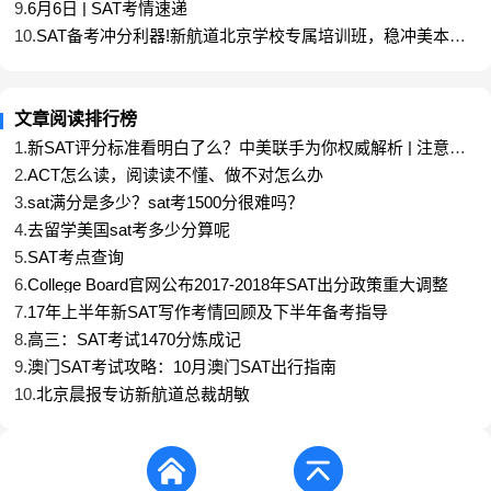
9.
6月6日 | SAT考情速递
题中的M2，有些题目文本和选项都很长，阅读和理解
10.
SAT备考冲分利器!新航道北京学校专属培训班，稳冲美本高
都需要花费较多时间；虽然因为图表题增多，逻辑题
分
个数稍微有些减少，但依然不能轻视。
下半年准备考SAT的同学们，一定要密切关注考试最
文章阅读排行榜
新变化，制定科学的备考计划，扎实地提升自己的基
1.
新SAT评分标准看明白了么？中美联手为你权威解析 | 注意事
础实力和答题技巧。
项
2.
ACT怎么读，阅读读不懂、做不对怎么办
SAT文法部分
3.
sat满分是多少？sat考1500分很难吗？
考试总结
4.
去留学美国sat考多少分算呢
5.
SAT考点查询
考情分析
6.
College Board官网公布2017-2018年SAT出分政策重大调整
首先，文法整体难度平稳，考点常规，无偏题怪题。
7.
17年上半年新SAT写作考情回顾及下半年备考指导
知识点考察非常集中专一。标点符号和动词形式两大
8.
高三：SAT考试1470分炼成记
类各自出现了多道重复性题目，考点不分散，练透这
9.
澳门SAT考试攻略：10月澳门SAT出行指南
两类题型的同学会感到十分顺手。标点方面，逗号分
10.
北京晨报专访新航道总裁胡敏
号冒号所有格撇号都考到了。
考试难度
SAT 6月亚太考试已经结束，从学生的考场回忆反馈