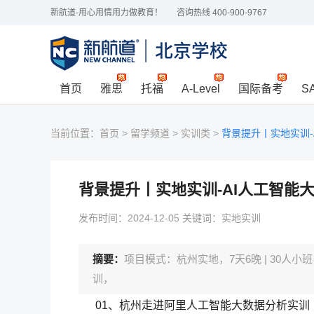
新航道-用心用情用力做教育！
咨询热线 400-900-9767
首页
雅思
托福
A-Level
国际备考
S
当前位置：
首页
>
留学频道
>
实训类
>
背景提升丨实地实训-
背景提升丨实地实训-AI人工智能
发布时间：2024-12-05 关键词：实地实训
摘要：
项目模式：杭州实地，7天6晚 | 30人
训，
01、杭州走进阿里人工智能大数据分析实训