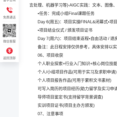
留学咨询
言处理、机器学习等)-AIGC实践：文本、图
•任务：完成小组Final课题任务
免费通话
Day 6(周五)：项目实操FINAL&闭幕式•项
•项目结业仪式 / 颁发项目证书
Day 7(周六)：项目结束返程•自由活动 / 退房
微信客服
备注：此日程安排仅供参考，具体安排以实
06、项目收获
返回顶部
个人职业探索+行业入门知识+核心岗位技
个人/小组项目作品(可用于实习及求职申请)
个人项目报告作品(可用于累积文书素材)
可写入简历的项目经历(助力留学及实习申请
导师项目鉴定书(支持留学背景调查)
实训项目证书(项目主办方颁发)
07、注意事项