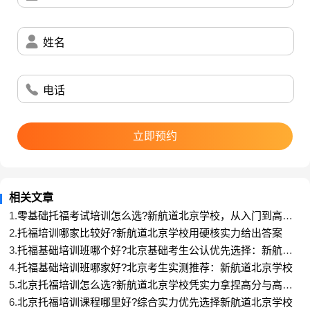
均提分15-30分，基础薄弱学员从45分提升至92分、
冲刺学员斩获110+高分的案例比比皆是，老客户推荐
率高达75.9%。
姓名
对于正在备考托福的学子而言，选择一门真正专业的
托福培训课程至关重要。新航道北京学校凭借21年专
电话
业积淀、硬核师资团队、科学课程体系、透明收费与
真实提分效果，成为兼顾专业性、性价比与效率的优
质选择，助力每一位学子高效突破托福难关，顺利奔
立即预约
赴理想院校。
新航道托福培训-
>>点击官方在线咨询<<
官方咨询
相关文章
电话
：400-900-9767
1.
零基础托福考试培训怎么选?新航道北京学校，从入门到高分
全流程搞定
2.
托福培训哪家比较好?新航道北京学校用硬核实力给出答案
3.
托福基础培训班哪个好?北京基础考生公认优先选择：新航道
北京学校
4.
托福基础培训班哪家好?北京考生实测推荐：新航道北京学校
5.
北京托福培训怎么选?新航道北京学校凭实力拿捏高分与高性
价比
6.
北京托福培训课程哪里好?综合实力优先选择新航道北京学校