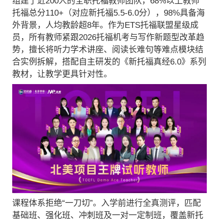
组建了近200人的全职托福教师团队，68%以上教师
托福总分110+（对应新托福5.5-6.0分），98%具备海
外背景，人均教龄超8年。作为ETS托福联盟星级成
员，所有教师紧跟2026托福机考与写作新题型改革趋
势，擅长将听力学术讲座、阅读长难句等难点模块结
合实例拆解，搭配自主研发的《新托福真经6.0》系列
教材，让教学更具针对性。
课程体系拒绝“一刀切”。入学前进行全真测评，匹配
基础班、强化班、冲刺班及一对一定制班，覆盖新托