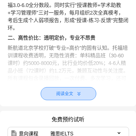
福3.0-6.0全分数段。同时实行“授课教师+学术助教
+学习管理师”三对一服务，每月组织2次全真模考，
考后生成个人弱项报告，形成“授课-练习-反馈”完整闭
环。
二、高性价比：透明定价，专业不昂贵
新航道北京学校打破“专业=高价”的固有认知。托福培
训课程收费透明，无隐性消费：单科精品班（30-60
课时）约5000-8000元，比行业均价低20%；4-6人精
品小班（72课时）约1.2万元，兼顾互动性与关注度。
所有课程包含录播回放，一次付费、多次学习，还可
衔接留学申请一站式服务，进一步放大备考投入的价
值。
阅读全文
三、真实提分：数据见证实力
2025年数据显示：新航道北京学校托福学员平均提分
免费预约试听
20.7-22分，75%学员提分超18分，90分以上学员占比
67%，上半年4名学子斩获托福满分。封闭营学员平
意向课程