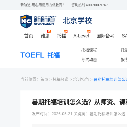
新航道-用心用情用力做教育！
咨询热线 400-900-9767
首页
雅思
托福
A-Level
国际备考
S
托福课程
托
TOEFL
托福
考试动态
报
当前位置：
首页
>
托福频道
>
培训特色
>
暑期托福培训怎么
暑期托福培训怎么选？从师资、课
发布时间：2026-05-21 关键词：暑期托福培训怎么选