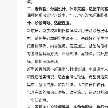
型。
二、
看课程：分层设计、体系完整、适配不同基
课程体系决定学习效率，“一刀切” 的大班课很
计、阶段清晰、适配性强
。
新航道北京学校暑期托福课程采用全阶段分层体
型，避免基础弱的学生跟不上、基础好的学生 
段目标明确、内容连贯、层层递进：基础阶段补
习各题型解题方法、命题规律、易错点，提升应
练，优化考场表现。
班型设置兼顾小班课堂与封闭集训：小班课堂人
和课后落实情况，适合自律性较强、希望灵活安
集中、氛围浓厚、监督到位，适合自律性较弱、
包含完整的知识点讲解、课堂练习、错题分析和
一个知识点。
三、看服务：全流程跟进、多角色配合、执行力