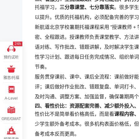
托福学习，
三分靠课堂、七分靠落实
。很多学生
以提升。优质的托福机构，必须配备完善的学习
新航道北京学校暑期托福课程采用 “授课教师 + 
密、全程跟进。授课教师负责课堂教学、方法讲
24h
语对练、写作批改、错题讲解，及时解决学生课
性学习计划、跟进每日任务完成情况、组织单词
预约试听
节奏。
服务贯穿课前、课中、课后全流程：课前做好能
雅思/托福
评；课后做好作业批改、错题复盘、单词打卡、
及时沟通、调整方案、加强监督，确保暑期两个
A-Level
四、看性价比：资源配套完善、减少额外投入、
性价比不是简单看价格高低，而是看
课程内容、
GRE/GMAT
少学生额外备考成本。很多机构表面价格低，但
备考成本反而更高。