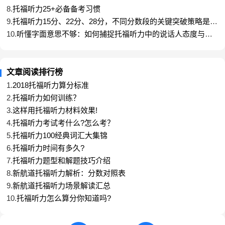
尽早启动，拉长战线：听力提升无捷 径，建议将
8.
托福听力25+必备备考习惯
听力备考融入日常，尽早开始。通过长期的、规律性
9.
托福听力15分、22分、28分，不同分数段的关键突破策略是什
么？
的输入，逐步构建对英语声音的敏感度和熟悉度。
10.
听懂字面意思不够：如何捕捉托福听力中的说话人态度与语
气？
系统化输入，覆盖多元场景：备考材料不应局限于
真题。初期可结合新闻、科普短片、学术公开课、校
文章阅读排行榜
园题材影视剧等多种素材，广泛接触不同领域、不同
1.
2018托福听力算分标准
风格的真实语料，训练思维切换的灵活性。
2.
托福听力如何训练？
精听为核，质变源于深度处理：泛听培养语感，而
3.
这样用托福听力材料效果!
真正的实力提升依赖于精听。选择与新托福难度匹配
4.
托福听力考试考什么?怎么考？
的音频（如官方真题、TPO），进行逐句听写、跟
5.
托福听力100经典词汇大集锦
读、复述，深入分析句子结构、语音现象（连读、弱
6.
托福听力时间有多久?
读）、逻辑衔接词。这个过程虽然耗时，却是将“听到
7.
托福听力题型和解题技巧介绍
声音”转化为“听懂意思”并形成快速反应能力的必经之
8.
新航道托福听力解析：分数对照表
路。
9.
新航道托福听力场景解读汇总
针对性笔记与思维预判：在精听基础上，练习用简
10.
托福听力怎么算分你知道吗?
洁符号记录关键信息点和逻辑脉络，而非逐字抄写。
同时，培养预判能力，根据对话场景、讲座开头等信