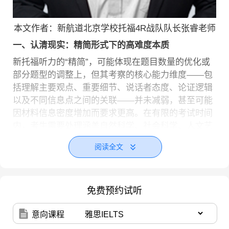
本文作者：新航道北京学校托福4R战队队长张睿老师
一、认清现实：精简形式下的高难度本质
新托福听力的“精简”，可能体现在题目数量的优化或
部分题型的调整上，但其考察的核心能力维度——包
括理解主要观点、重要细节、说话者态度、论证逻辑
以及不同信息点之间的关联——并未减弱，甚至可能
因材料信息密度增加而要求更高。在有限的考试时间
内，考生需要处理涵盖自然科学、社会科学、人文艺
术等多种学科的讲座音频，以及模拟真实校园生活的
阅读全文
多轮次对话。这种设计旨在模拟留学生实际面临的听
觉信息环境，其“高难度”正体现在对持续专注力、瞬
时信息处理能力和背景知识灵活调用能力的综合考验
上。
免费预约试听
二、核心挑战：场景快速切换与思维适应
意向课程
新托福听力的一大特点是场景与话题的多样性。一道