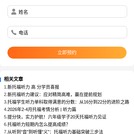
题可能还在讨论生物学实验方法，下一道题就可能转
向学生与图书馆管理员关于借阅政策的沟通。这要求
姓名
考生具备出色的认知灵活性：
快速适应不同语速与口音：教授讲座的严谨语速、
电话
学生对话的随意节奏，都需要瞬间适应。
准确把握不同场景的沟通目的：是获取信息、解决
立即预约
问题、还是学术探讨？目的不同，信息的重点和结构
也不同。
熟练运用不同场景的预期与词汇：学术场景需要熟
悉学科术语和论证逻辑；生活场景则需要了解常用表
相关文章
达和办事流程。缺乏这种快速切换能力，就容易在信
1.
新托福听力 高 分学员喜报
息洪流中迷失重点。
2.
新托福听力建议：应对精简高难，赢在提前规划
3.
托福学生听力单科取得满意的分数：从16分到22分的进阶之路
三、制胜关键：早启动、系统化、重精听
4.
2026年2-4月托福考情分析 | 听力篇
鉴于上述挑战，临阵磨枪对于听力提升的效果极为有
5.
提分快，实力护航！六年级学子20天托福听力见证
限。听力能力的本质是大脑对英语语音、语义和逻辑
6.
托福听力短期内怎么提高成绩？
结构的自动化处理能力，这需要时间来培养和固化。
7.
从听到“音”到听懂“义”：托福听力基础突破三步法