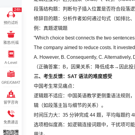
段落结构题：判断句子插入位置是否符合段落逻
24h
修辞目的题：分析作者如何通过句式（如排比、
预约试听
例：真题逻辑题
“Which choice best connects the two sentence
雅思/托福
The company aimed to reduce costs. It invested
A. However, B. Consequently, C. Alternatively, 
A-Level
（正确答案：B，因果关系：降低成本→因此投
三、考生反馈：SAT 语法的难度感受
GRE/GMAT
中国考生常见痛点：
逻辑题不适应：中国英语教学更侧重语法规则，而 
留学咨询
辑（如段落主旨与细节的关系）。
时间压力大：35 分钟完成 44 题，平均每题约
免费通话
选项相似度高：如逻辑连接词题中，干扰项可能在语义上接近（
用法。