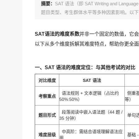
摘要：
SAT 语法（即 SAT Writing and 
题目类型、考生群体水平等多种因素影响。以下
SAT语法的难度系数
并非一个固定的数值，它会
以下从多个维度拆解其难度特点，帮助你更全面
一、SAT 语法的难度定位：与其他考试的对比
对比维度
SAT 语法
语法规则 + 文本逻辑（占比约
侧重基
考察重点
50%:50%）
等）
段落阅读中嵌入语法题（44 题 /
题目形式
单句选
35 分钟）
中高阶：需结合语境理解语法应
难度层级
基础 
用