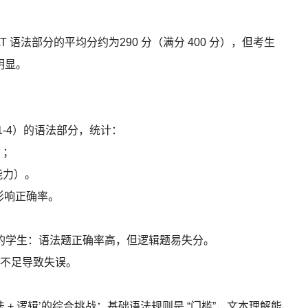
生 SAT 语法部分的平均分约为290 分（满分 400 分），但考生
明显。
OG1-4）的语法部分，统计：
）；
能力）。
影响正确率。
练的学生：语法题正确率高，但逻辑题易失分。
不足导致失误。
 + 逻辑’的综合挑战：基础语法规则是 “门槛”，文本理解能