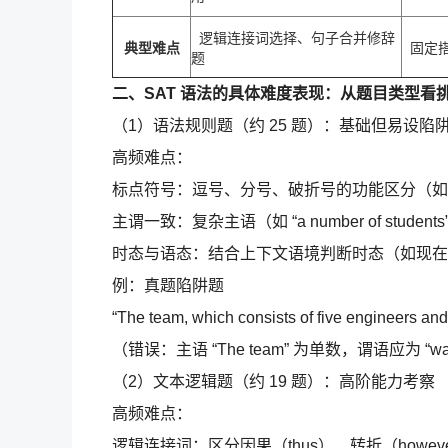
逻辑连接词选择、句子合并修辞
典型难点
固定搭
题
二、SAT 语法的具体难度表现：从题目类型看
（1）语法规则题（约 25 题）：基础但易设陷
高频难点：
标点符号：逗号、分号、破折号的功能区分（如
主谓一致：复杂主语（如 “a number of students” 
时态与语态：结合上下文语境判断时态（如现在完
例：真题陷阱题
“The team, which consists of five engineers and
（错误：主语 “The team” 为单数，谓语应为 “was
（2）文本逻辑题（约 19 题）：高阶能力考察
高频难点：
逻辑连接词：区分因果（thus）、转折（howeve