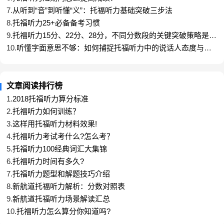
… that /which is…
7.
从听到“音”到听懂“义”：托福听力基础突破三步法
… you know …
8.
托福听力25+必备备考习惯
9.
托福听力15分、22分、28分，不同分数段的关键突破策略是什
… in other words …
么？
10.
听懂字面意思不够：如何捕捉托福听力中的说话人态度与语
例如：…suddenly it stops and preens, you
气？
know, it takes a few moments to straighten its
feathers…
文章阅读排行榜
后半句中straighten its feather即preen的解释，
1.
2018托福听力算分标准
因此preen可解释为整理，梳理。
2.
托福听力如何训练？
4. 同义词，近义词
3.
这样用托福听力材料效果!
4.
托福听力考试考什么?怎么考？
这种方式是文中最容易出现的，在相对较陌生的
5.
托福听力100经典词汇大集锦
单词后面紧跟一个或多个同义词。但对于考生来说，
6.
托福听力时间有多久?
出现生词很容易造成恐慌，在慌乱中同义词就过去
7.
托福听力题型和解题技巧介绍
了，根本无暇顾及。提醒广大考生，考试不仅考实
8.
新航道托福听力解析：分数对照表
力，更是对心态的考验，好的心态往往能起到很大的
9.
新航道托福听力场景解读汇总
作用。
10.
托福听力怎么算分你知道吗?
例如：…many of the films of the 20s and 30s