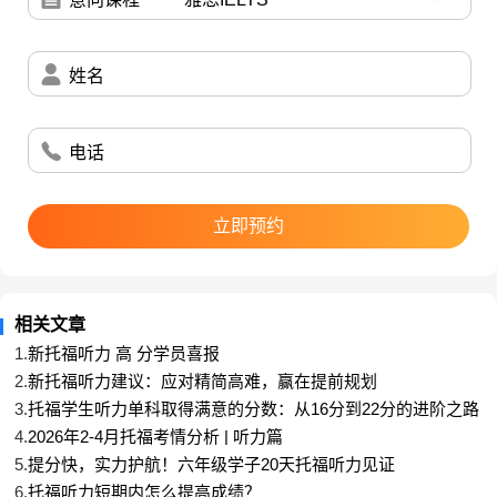
study of the interaction between matter and light.
Spectroscopy is basically the study of spectra
and spectral lines of light, and specifically for us, the
姓名
light from stars.
这两句话出自不同话题的两篇文章，但都和
电话
spectroscopy(光谱学)这个话题相关，并做了定义。
前句相对简单通俗，后句几乎是用本词介绍了自己，
所以不容易理解，但也能知道这个概念是和光相关
立即预约
的，对做题也能产生辅助的理解作用，至少保证大方
向不偏。
3. 解释性语句
相关文章
为了能帮助考生理解，对于非术语性的一些词和
1.
新托福听力 高 分学员喜报
语句，听力原文中也往往存在这样那样的解释。即便
2.
新托福听力建议：应对精简高难，赢在提前规划
单词本身不理解，也可以根据这些解释来了解基本含
3.
托福学生听力单科取得满意的分数：从16分到22分的进阶之路
义。常见的表达方式有：
4.
2026年2-4月托福考情分析 | 听力篇
5.
提分快，实力护航！六年级学子20天托福听力见证
… (by that) I mean…..
6.
托福听力短期内怎么提高成绩？