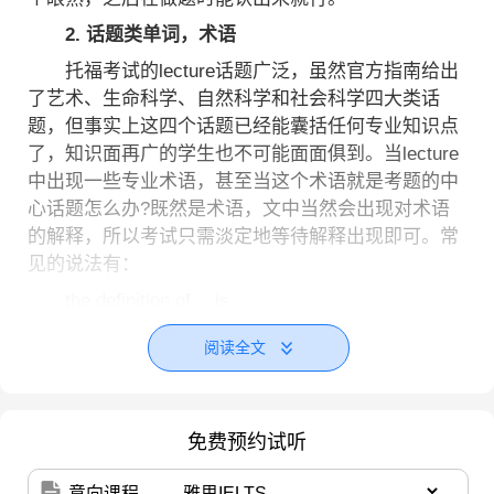
2. 话题类单词，术语
托福考试的lecture话题广泛，虽然官方指南给出
了艺术、生命科学、自然科学和社会科学四大类话
题，但事实上这四个话题已经能囊括任何专业知识点
了，知识面再广的学生也不可能面面俱到。当lecture
中出现一些专业术语，甚至当这个术语就是考题的中
心话题怎么办?既然是术语，文中当然会出现对术语
的解释，所以考试只需淡定地等待解释出现即可。常
见的说法有：
the definition of …is
…can be defined as…
阅读全文
… , that/which is …
… is/are ….
免费预约试听
例如：What is spectroscopy? Well, the simplest
definition I can give you is that spectroscopy is the
意向课程