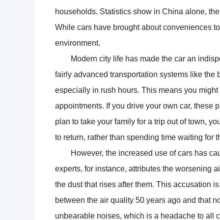
households. Statistics show in China alone, the
While cars have brought about conveniences to 
environment.
Modern city life has made the car an indispe
fairly advanced transportation systems like the
especially in rush hours. This means you might 
appointments. If you drive your own car, these
plan to take your family for a trip out of town, y
to return, rather than spending time waiting for t
However, the increased use of cars has caus
experts, for instance, attributes the worsening ai
the dust that rises after them. This accusation 
between the air quality 50 years ago and that n
unbearable noises, which is a headache to all 