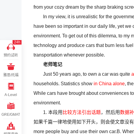
from your cozy dream by the sharp braking scre
In my view, it is unrealistic for the governmen
have been so important in our daily life, yet we
environment. To get out of this dilemma, to my mi
24h
technology and produce cars that burn less fue
transportation whenever possible.
预约试听
老师笔记
Just 50 years ago, to own a car was quite
a
雅思/托福
households. Statistics show
in China alone
, th
While cars have brought about conveniences to 
A-Level
environment.
1. 本段用
比较方法引出话题
，然后用
数据
GRE/GMAT
如果千篇一律地使用如下开头，则会使文章没有生机：A. With t
more people buy and use their own car.B. When