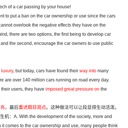
ech of a car passing by your house!
t to put a ban on the car ownership or use since the cars
 cannot overlook the negative effects they have on the
nd, there are two options, the first being to develop car
l and the second, encourage the car owners to use public
 luxury
, but today, cars have found their
way into
many
ere are over 140 million cars running on road every day.
their users, they have
imposed great pressure on
the
补充
，最后
重述题目观点
。这种做法可以让段显得生动活泼。
he development of the society, more and
 it comes to the car ownership and use, many people think