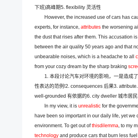
下班)高峰期5. flexibility 灵活性
However, the increased use of cars has cau
experts, for instance,
attributes
the worsening air
the dust that rises after them. This accusation 
between the air quality 50 years ago and that n
unbearable noises, which is a headache to all
c
from your cozy dream by the sharp braking
scre
1. 本段讨论汽车对环境的影响，一是造成
性表达的范例!2. consequences 后果3. attribute...to
well-grounded 有依据的6. city dweller 城市居
In my view, it is
unrealistic
for the governmen
have been so important in our daily life, yet we
environment. To get out of
thisdilemma
, to my m
technology
and produce cars that burn less fue