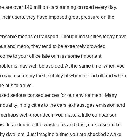
re are over 140 million cars running on road every day.
their users, they have imposed great pressure on the
nsable means of transport. Though most cities today have
 bus and metro, they tend to be extremely crowded,
come to your office late or miss some important
 problems may well be avoided. At the same time, when you
ou may also enjoy the flexibility of when to start off and when
he bus to arrive.
ed serious consequences for our environment. Many
r quality in big cities to the cars’ exhaust gas emission and
is perhaps well-grounded if you make a little comparison
ow. In addition to the waste gas and dust, cars also make
city dwellers. Just imagine a time you are shocked awake