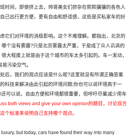
班时间，即使挤上去，帅哥美女们挤杂在熙熙攘攘的各色人
自己出行更方便，更有自由和舒适感，这些是买私家车的好
它们对环境的消极影响。这个不难理解。都指出，北京的
，哪个没有雾霾?只是北京雾霾太严重，于是成了众人讥讽的
，很大程度上就是由于这个城市的车太多引起的。车一发动，
的确容易污染空气。
后，我们的观点应该是什么呢?这里就没有所谓正确答案
的科技来解决由此引起的环境问题;你也可以说环境高于一
你还可以说，自由方便和环境都很重要，但呼吁尽量减少用车
s both views and give your own opinion的题目，讨论双方
这个标准来说明自己支持哪个观点。
uxury, but today, cars have found their way into many