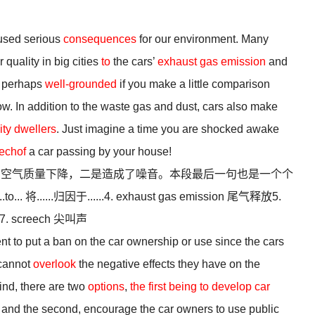
sed serious
consequences
for our environment. Many
 quality in big cities
to
the cars’
exhaust gas emission
and
is perhaps
well-grounded
if you make a little comparison
ow. In addition to the waste gas and dust, cars also make
ity dwellers
. Just imagine a time you are shocked awake
echof
a car passing by your house!
了空气质量下降，二是造成了噪音。本段最后一句也是一个个
... 将......归因于......4. exhaust gas emission 尾气释放5.
民7. screech 尖叫声
t to put a ban on the car ownership or use since the cars
 cannot
overlook
the negative effects they have on the
ind, there are two
options
,
the first being to develop car
l and the second, encourage the car owners to use public