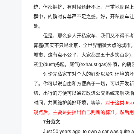
统，但都拥挤，有时候还赶不上，严重地耽误上
群中，的确时有尊严不足之感。好，开私家车让
处。
但是，那么多人开私家车，我们又不得不考虑
雾霾(其实不只是北京，全世界稍微大点的城市
城市，这有点不公平，大家都是五十步笑百步)
灰尘(dust)扬起，尾气(exhaust gas)外喷，
讨论完私家车对个人的好处以及对环境的坏处
了。你可以说自由和方便高于一切，可以开发新
切，出行的方便可以通过改进公交系统来解决;
时间，共同维护美好环境，等等。
对于这类discus
观点后，主要是要提出自己判断的标准，然后用
7分范文
Just 50 years ago, to own a car was quite a l