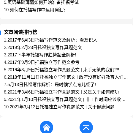
9.
英语基础薄弱如何开始准备托福考试
10.
如何在托福写作中运用词汇？
文章阅读排行榜
1.
2017年6月3日托福写作范文及解析：看友识人
2.
2019年2月23日托福独立写作真题范文
3.
2017下半年托福写作趋势超全解析!
由统计数据可知，
建议信、请求信、咨询信为三大常
4.
2017年9月9日托福独立写作范文参考
考邮件类型
，合计占总题量 76%。其中建议信与请求
5.
2019年3月9日托福独立写作真题范文 | 束手无策的我们?!!
信各占 26%，并列占比，咨询信占比 24%，紧随其
6.
2018年11月11日托福独立写作范文 | 政府没有好好教育人们意
后；投诉信占比 15%，感谢信占比 5%，邀请信占比
识健康饮食的重要性?
7.
5月13日托福写作解析：是时候学点育儿经了!
仅 2%。
8.
2021年3月6日托福独立写作真题范文 | 又是关于如何成功
建议信考查场景集中在各类场所与活动的体验反馈及
9.
2021年1月10日托福独立写作真题范文 | 非工作时间应该收发
工作email么?
改进建议
，涵盖展馆参观、酒店入住、租车服务、门
10.
2021年3月13日托福独立写作真题范文 | 关于健康问题
店消费、公益活动、校园服务等生活化场景，酒店住
宿反馈在多场考试中重复出现。
请求信命题场景围绕校园学业与校内事务
，主要涉及