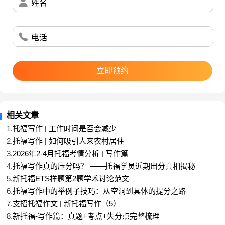
姓名
电话
立即预约
相关文章
1.
托福写作 | 工作时间是否会减少
2.
托福写作 | 如何吸引人来农村居住
3.
2026年2-4月托福考情分析 | 写作篇
4.
托福写作真的压分吗？ ——托福学员近期出分真相揭秘
5.
新托福ETS样题第2题学术讨论范文
6.
托福写作中的举例子技巧：从空洞到具体的提分之路
7.
支招托福作文 | 新托福写作（5）
8.
新托福-写作篇：真题+考点+失分点完整梳理