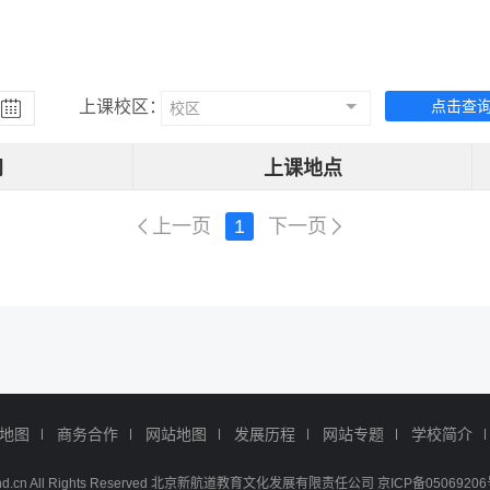
上课校区：
点击查
校区
间
上课地点
上一页
1
下一页
地图
商务合作
网站地图
发展历程
网站专题
学校简介
w.xhd.cn All Rights Reserved 北京新航道教育文化发展有限责任公司 京ICP备05069206