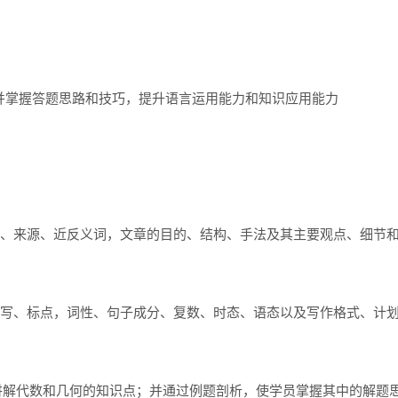
，并掌握答题思路和技巧，提升语言运用能力和知识应用能力
、来源、近反义词，文章的目的、结构、手法及其主要观点、细节
写、标点，词性、句子成分、复数、时态、语态以及写作格式、计
讲解代数和几何的知识点；并通过例题剖析，使学员掌握其中的解题