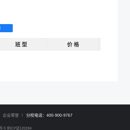
询
班 型
价 格
企业荣誉
分校电话：400-900-9767
号-5 京ICP证120284