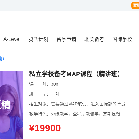
客
A-Level
腾飞计划
留学申请
北美备考
国际学校
班）
私立学校备考MAP课程（精讲班）
课
课时
时：
30h
班
班型
型：
一对一
（精
招生对象：
需要通过MAP笔试，进入国际部的学员
教学特色：
分级教学，全程助教督学，定期反馈
¥19900