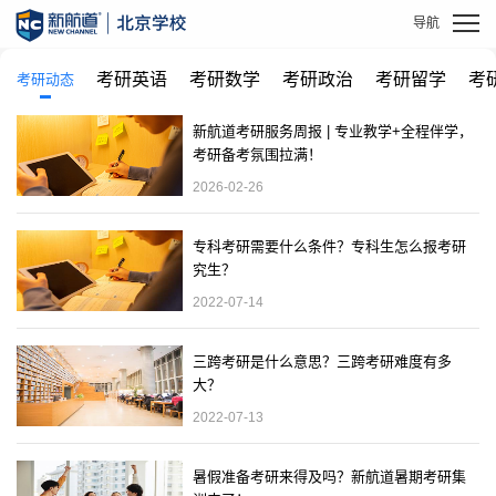
考研英语
考研数学
考研政治
考研留学
考
考研动态
新航道考研服务周报 | 专业教学+全程伴学，
考研备考氛围拉满！
2026-02-26
专科考研需要什么条件？专科生怎么报考研
究生？
2022-07-14
三跨考研是什么意思？三跨考研难度有多
大？
2022-07-13
暑假准备考研来得及吗？新航道暑期考研集