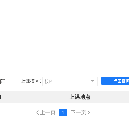
上课校区：
点击查
校区
间
上课地点
上一页
1
下一页