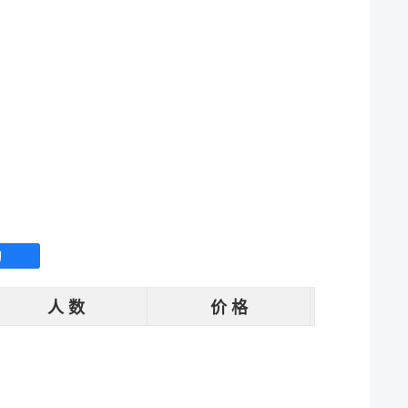
询
人 数
价 格