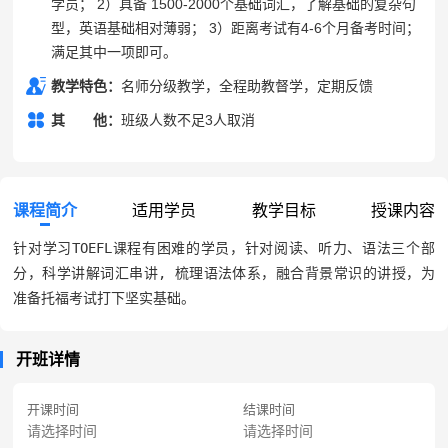
学员； 2）具备 1500-2000个基础词汇，了解基础的复杂句
型，英语基础相对薄弱； 3）距离考试有4-6个月备考时间；
满足其中一项即可。
教学特色：
名师分级教学，全程助教督学，定期反馈
其
其他
他：
班级人数不足3人取消
课程简介
适用学员
教学目标
授课内容
针对学习TOEFL课程有困难的学员，针对阅读、听力、语法三个部
分，科学讲解词汇串讲, 梳理语法体系，融合背景常识的讲授，为
准备托福考试打下坚实基础。
开班详情
开课时间
结课时间