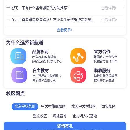
想问一下有什么备考雅思的方法推荐？
查看详情>
在北京备考雅思反复踩坑？不少考生最终选择新航道北京学校的真实原因
查看详情>
查看更多>
为什么选择新航道
品牌积淀
官方合作
21年良心教育机构
雅思官方合作伙伴
多家连锁分校/学习中心
托福官方合作伙伴
自主教材
助教服务
自主研发400余部图书
助教伴随跟踪辅导
内部讲义直击考点
提升学员满意度
校区网点
北京学校总部
中关村旗舰校区
北美中关村校区
国贸校区
望京校区
海淀基地
全封闭大兴基地
咨询有礼