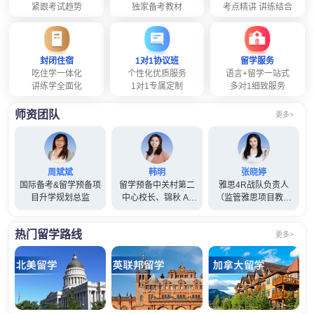
紧跟考试趋势
独家备考教材
考点精讲 讲练结合
封闭住宿
1对1协议班
留学服务
吃住学一体化
个性化优质服务
语言+留学一站式
讲练学全面化
1对1专属定制
多对1细致服务
师资团队
更多>
周斌斌
韩明
张晓婷
国际备考&留学预备项
留学预备中关村第二
雅思4R战队负责人
目升学规划总监
中心校长、锦秋 A-
（监管雅思项目教师
Level项目总监(兼)
管理工作）
热门留学路线
更多>