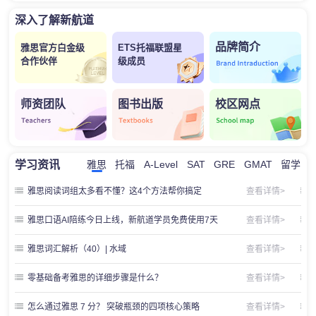
深入了解新航道
品牌简介
雅思官方白金级
ETS托福联盟星
合作伙伴
级成员
师资团队
图书出版
校区网点
学习资讯
雅思
托福
A-Level
SAT
GRE
GMAT
留学
雅思阅读词组太多看不懂？这4个方法帮你搞定
查看详情>
雅思口语AI陪练今日上线，新航道学员免费使用7天
查看详情>
雅思词汇解析（40）| 水域
查看详情>
零基础备考雅思的详细步骤是什么？
查看详情>
怎么通过雅思 7 分？ 突破瓶颈的四项核心策略
查看详情>