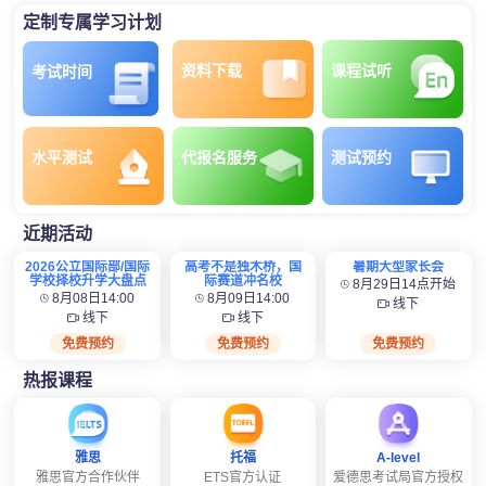
定制专属学习计划
资料下载
课程试听
考试时间
水平测试
代报名服务
测试预约
近期活动
2026公立国际部/国际
高考不是独木桥，国
暑期大型家长会
学校择校升学大盘点
际赛道冲名校
8月29日14点开始
8月08日14:00
8月09日14:00
线下
线下
线下
免费预约
免费预约
免费预约
热报课程
雅思
托福
A-level
雅思官方合作伙伴
ETS官方认证
爱德思考试局官方授权