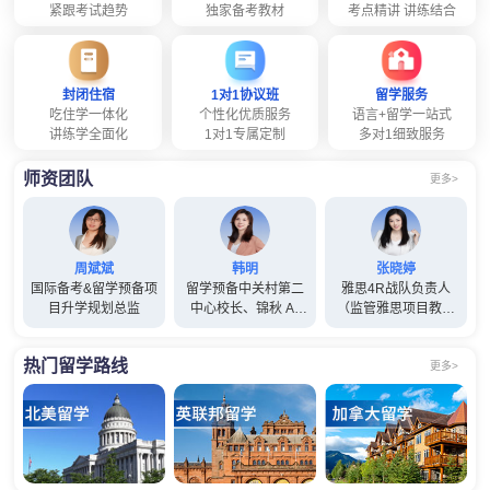
紧跟考试趋势
独家备考教材
考点精讲 讲练结合
封闭住宿
1对1协议班
留学服务
吃住学一体化
个性化优质服务
语言+留学一站式
讲练学全面化
1对1专属定制
多对1细致服务
师资团队
更多>
周斌斌
韩明
张晓婷
国际备考&留学预备项
留学预备中关村第二
雅思4R战队负责人
目升学规划总监
中心校长、锦秋 A-
（监管雅思项目教师
Level项目总监(兼)
管理工作）
热门留学路线
更多>