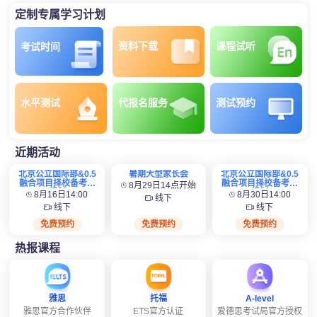
定制专属学习计划
资料下载
课程试听
考试时间
水平测试
代报名服务
测试预约
近期活动
北京公立国际部&0.5
暑期大型家长会
北京公立国际部&0.5
融合项目择校备考全
融合项目择校备考全
8月29日14点开始
规划
规划
8月16日14:00
8月30日14:00
线下
线下
线下
免费预约
免费预约
免费预约
热报课程
雅思
托福
A-level
雅思官方合作伙伴
ETS官方认证
爱德思考试局官方授权