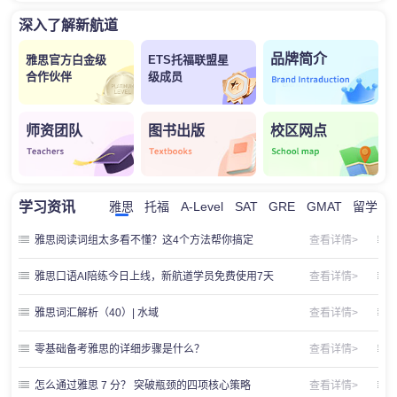
深入了解新航道
品牌简介
雅思官方白金级
ETS托福联盟星
合作伙伴
级成员
师资团队
图书出版
校区网点
学习资讯
雅思
托福
A-Level
SAT
GRE
GMAT
留学
雅思阅读词组太多看不懂？这4个方法帮你搞定
查看详情>
雅思口语AI陪练今日上线，新航道学员免费使用7天
查看详情>
雅思词汇解析（40）| 水域
查看详情>
零基础备考雅思的详细步骤是什么？
查看详情>
怎么通过雅思 7 分？ 突破瓶颈的四项核心策略
查看详情>