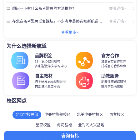
想问一下有什么备考雅思的方法推荐？
查看详情>
在北京备考雅思反复踩坑？不少考生最终选择新航道北京学校的真实原因
查看详情>
查看更多>
为什么选择新航道
品牌积淀
官方合作
21年良心教育机构
雅思官方合作伙伴
多家连锁分校/学习中心
托福官方合作伙伴
自主教材
助教服务
自主研发400余部图书
助教伴随跟踪辅导
内部讲义直击考点
提升学员满意度
校区网点
北京学校总部
中关村旗舰校区
北美中关村校区
国贸校区
望京校区
海淀基地
全封闭大兴基地
咨询有礼