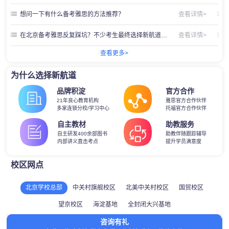
想问一下有什么备考雅思的方法推荐？
查看详情>
在北京备考雅思反复踩坑？不少考生最终选择新航道北京学校的真实原因
查看详情>
查看更多>
为什么选择新航道
品牌积淀
官方合作
21年良心教育机构
雅思官方合作伙伴
多家连锁分校/学习中心
托福官方合作伙伴
自主教材
助教服务
自主研发400余部图书
助教伴随跟踪辅导
内部讲义直击考点
提升学员满意度
校区网点
北京学校总部
中关村旗舰校区
北美中关村校区
国贸校区
望京校区
海淀基地
全封闭大兴基地
咨询有礼