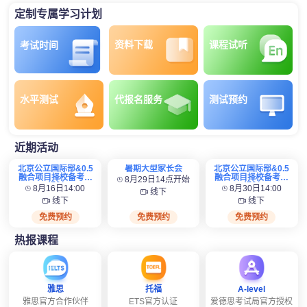
定制专属学习计划
资料下载
课程试听
考试时间
水平测试
代报名服务
测试预约
近期活动
北京公立国际部&0.5
暑期大型家长会
北京公立国际部&0.5
融合项目择校备考全
融合项目择校备考全
8月29日14点开始
规划
规划
8月16日14:00
8月30日14:00
线下
线下
线下
免费预约
免费预约
免费预约
热报课程
雅思
托福
A-level
雅思官方合作伙伴
ETS官方认证
爱德思考试局官方授权