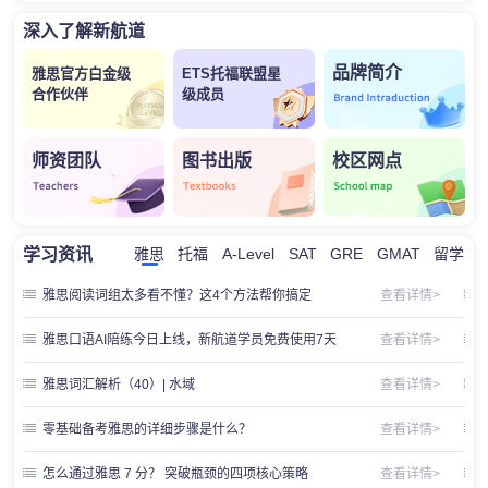
深入了解新航道
品牌简介
雅思官方白金级
ETS托福联盟星
合作伙伴
级成员
师资团队
图书出版
校区网点
学习资讯
雅思
托福
A-Level
SAT
GRE
GMAT
留学
雅思阅读词组太多看不懂？这4个方法帮你搞定
查看详情>
雅思口语AI陪练今日上线，新航道学员免费使用7天
查看详情>
雅思词汇解析（40）| 水域
查看详情>
零基础备考雅思的详细步骤是什么？
查看详情>
怎么通过雅思 7 分？ 突破瓶颈的四项核心策略
查看详情>