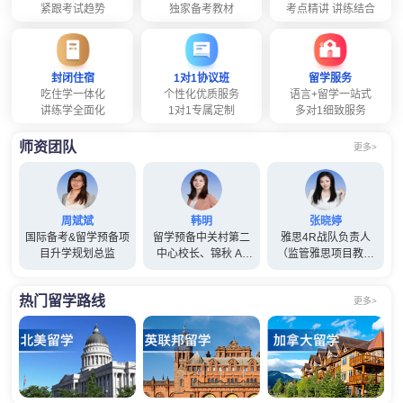
紧跟考试趋势
独家备考教材
考点精讲 讲练结合
封闭住宿
1对1协议班
留学服务
吃住学一体化
个性化优质服务
语言+留学一站式
讲练学全面化
1对1专属定制
多对1细致服务
师资团队
更多>
周斌斌
韩明
张晓婷
国际备考&留学预备项
留学预备中关村第二
雅思4R战队负责人
目升学规划总监
中心校长、锦秋 A-
（监管雅思项目教师
Level项目总监(兼)
管理工作）
热门留学路线
更多>