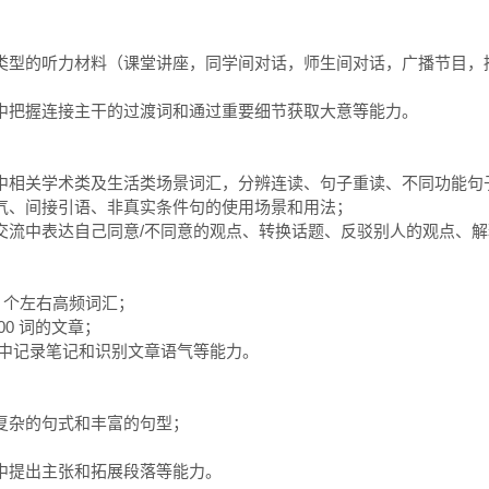
类型的听力材料（课堂讲座，同学间对话，师生间对话，广播节目，播
中把握连接主干的过渡词和通过重要细节获取大意等能力。

中相关学术类及生活类场景词汇，分辨连读、句子重读、不同功能句子
气、间接引语、非真实条件句的使用场景和用法；

交流中表达自己同意/不同意的观点、转换话题、反驳别人的观点、解
 个左右高频词汇；

0 词的文章；

中记录笔记和识别文章语气等能力。

复杂的句式和丰富的句型；

中提出主张和拓展段落等能力。
