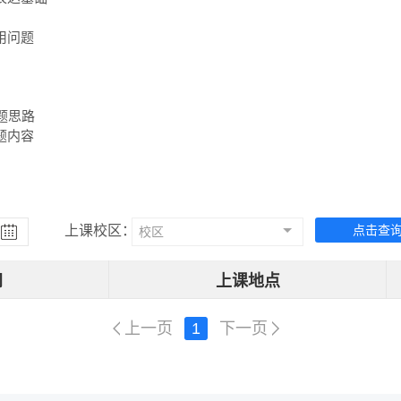
问题

思路

题内容
上课校区：
点击查
校区
间
上课地点
上一页
1
下一页