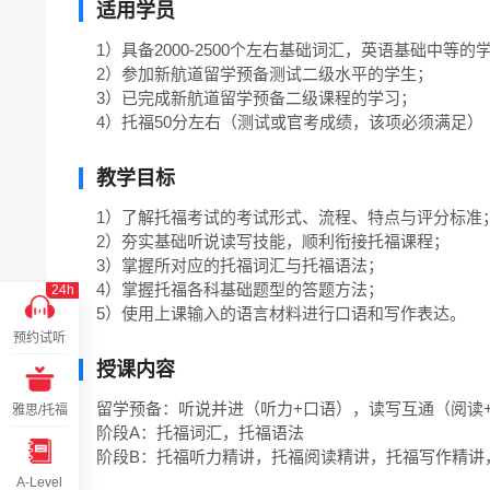
适用学员
1）具备2000-2500个左右基础词汇，英语基础中等的学员
2）参加新航道留学预备测试二级水平的学生；

3）已完成新航道留学预备二级课程的学习；

4）托福50分左右（测试或官考成绩，该项必须满足）
教学目标
1）了解托福考试的考试形式、流程、特点与评分标准；
2）夯实基础听说读写技能，顺利衔接托福课程； 

3）掌握所对应的托福词汇与托福语法；

4）掌握托福各科基础题型的答题方法；

24h
5）使用上课输入的语言材料进行口语和写作表达。
预约试听
授课内容
留学预备：听说并进（听力+口语），读写互通（阅读+
雅思/托福
阶段A：托福词汇，托福语法

阶段B：托福听力精讲，托福阅读精讲，托福写作精讲，
A-Level