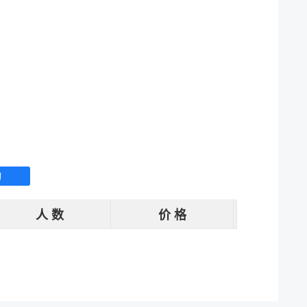
询
人 数
价 格