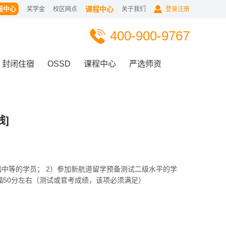
服中心
课程中心
奖学金
校区网点
关于我们
登录注册
400-900-9767
封闭住宿
OSSD
课程中心
严选师资
线]
语基础中等的学员； 2）参加新航道留学预备测试二级水平的学
福50分左右（测试或官考成绩，该项必须满足）