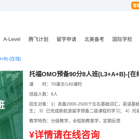
客
A-Level
腾飞计划
留学申请
北美备考
国际学校
B)-[在线]
托福OMO预备90分8人班(L3+A+B)-[在
课
课时
时：
70课次/140课时
班级人数：
8人
班
招生对象：
1）具备2000-2500个左右基础词汇，英
生； 3）已完成新航道留学预备二级课程的学习； 4）托
教学特色：
分级教学，全程助教督学，定期反馈
¥详情请在线咨询