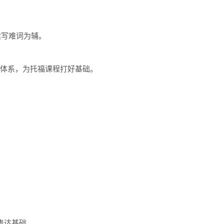
写难词为辅。

体系，为托福课程打好基础。

达基础
