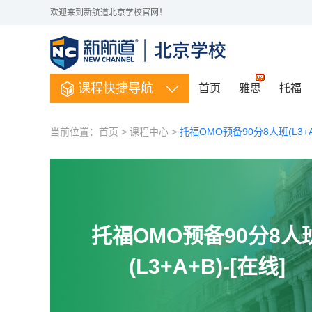
欢迎来到新航道北京学校官网！
课程快捷导航
首页
雅思
托福
当前位置：
首页
>
课程中心
>
托福OMO预备90分8人班(L3+A+
托福OMO预备90分8人
(L3+A+B)-[在线]