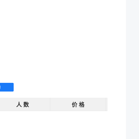
询
人 数
价 格