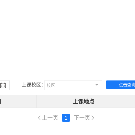
上课校区：
点击查
校区
间
上课地点
上一页
1
下一页