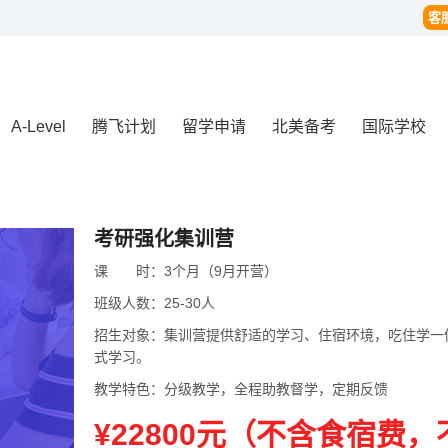
客
A-Level
腾飞计划
留学申请
北美备考
国际学校
考研强化集训营
课
课时
时：
3个月（9月开营）
班级人数：
25-30人
招生对象：
集训营提供舒适的学习、住宿环境，吃住学一体
式学习。
教学特色：
分级教学，全程助教督学，定期反馈
¥22800元（不含食宿费