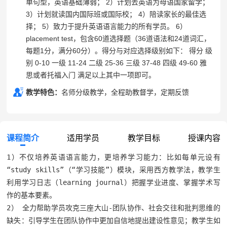
单句型，英语基础薄弱； 2）计划去英语为母语国家留学；
3）计划就读国内国际班或国际校； 4）陪读家长的最佳选
择； 5）致力于提升英语语言能力的所有学员。 6）
placement test，包含60道选择题（36道语法和24道词汇，
每题1分，满分60分）。得分与对应选择级别如下： 得分 级
别 0-10 一级 11-24 二级 25-36 三级 37-48 四级 49-60 雅
思或者托福入门 满足以上其中一项即可。
教学特色：
名师分级教学，全程助教督学，定期反馈
课程简介
适用学员
教学目标
授课内容
1）不仅培养英语语言能力，更培养学习能力：比如每单元设有
“study skills”（“学习技能”）模块，采用西方教学法，教学生
利用学习日志（learning journal）把握学业进度、掌握学术写
作的基本要素。

2） 全力帮助学员攻克三座大山-团队协作、社会交往和批判思维的
缺失：引导学生在团队协作中更加自信地提出建设性意见；教学生如