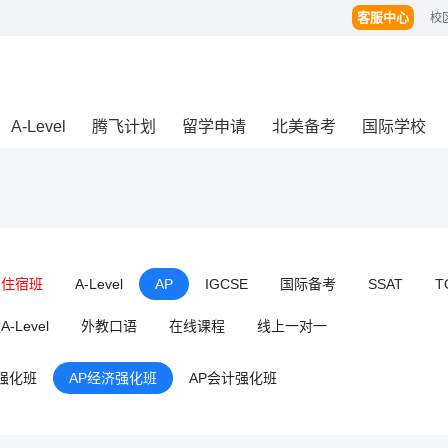
客服中心
校
A-Level
腾飞计划
留学申请
北美备考
国际学校
闭住宿班
A-Level
AP
IGCSE
国际备考
SSAT
T
-Level
外教口语
在线课程
线上一对一
强化班
AP经济强化班
AP会计强化班