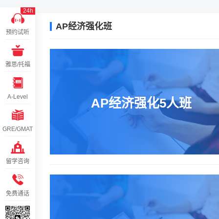
24h
AP经济强化班
预约试听
雅思/托福
A-Level
AP经济强化5人班
GRE/GMAT
留学咨询
免费通话