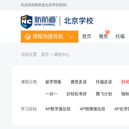
欢迎来到新航道北京学校官网！
课程快捷导航
首页
雅思
托福
当前位置：
首页
>
课程中心
课程分类:
留学预备
雅思走读
托福走读
封
一对一
好轻松考研
腾飞计划
锦秋A
学习目标:
AP数学强化班
AP物理强化班
AP化学