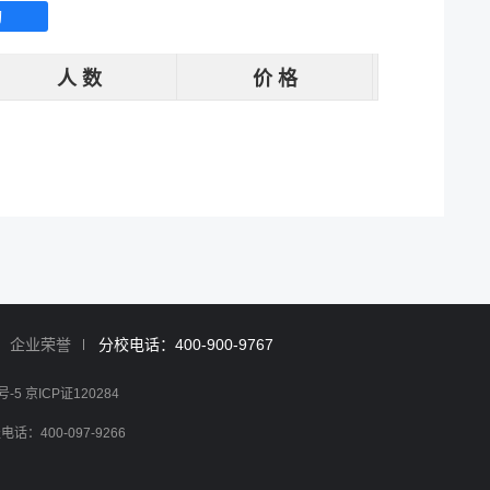
询
人 数
价 格
企业荣誉
分校电话：400-900-9767
号-5 京ICP证120284
400-097-9266