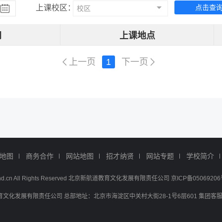
上课校区：
点击查
校区
间
上课地点
上一页
1
下一页
地图
商务合作
网站地图
招才纳贤
网站专题
学校简介
w.xhd.cn All Rights Reserved 北京新航道教育文化发展有限责任公司 京ICP备05069206
化发展有限责任公司 总部地址：北京市海淀区中关村大街28-1号6层601 集团客服电话：