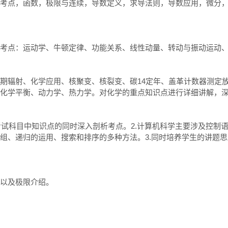
考点，函数，极限与连续，导数定义，求导法则，导数应用，微分
考点：运动学、牛顿定律、功能关系、线性动量、转动与振动运动、
期辐射、化学应用、核聚变、核裂变、碳14定年、盖革计数器测定
化学平衡、动力学、热力学。对化学的重点知识点进行详细讲解，深
考试科目中知识点的同时深入剖析考点。2.计算机科学主要涉及控制语
组、递归的运用、搜索和排序的多种方法。3.同时培养学生的讲题
以及极限介绍。