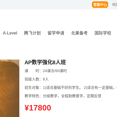
客服中心
校
A-Level
腾飞计划
留学申请
北美备考
国际学校
AP数学强化8人班
课
课时
时：
24课次/60课时
班级人数：
8人
招生对象：
1)适合基础不好的学生。 2)适合有一定基
教学特色：
分级教学，全程助教督学，定期反馈
¥17800