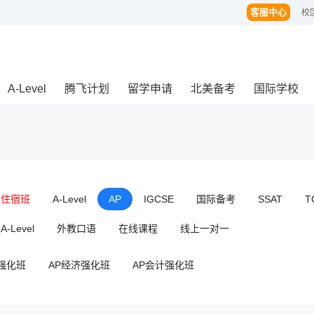
客服中心
校
A-Level
腾飞计划
留学申请
北美备考
国际学校
闭住宿班
A-Level
AP
IGCSE
国际备考
SSAT
T
-Level
外教口语
在线课程
线上一对一
强化班
AP经济强化班
AP会计强化班