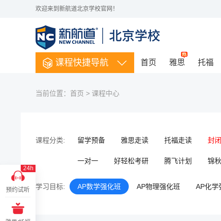
欢迎来到新航道北京学校官网！
课程快捷导航
首页
雅思
托福
当前位置：
首页
>
课程中心
课程分类:
留学预备
雅思走读
托福走读
封
一对一
好轻松考研
腾飞计划
锦秋A
24h
学习目标:
AP数学强化班
AP物理强化班
AP化学
预约试听