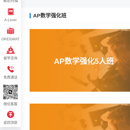
雅思/托福
AP数学强化班
A-Level
GRE/GMAT
留学咨询
AP数学强化5人班
免费通话
微信客服
返回顶部