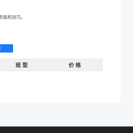
思路和技巧。
询
班 型
价 格