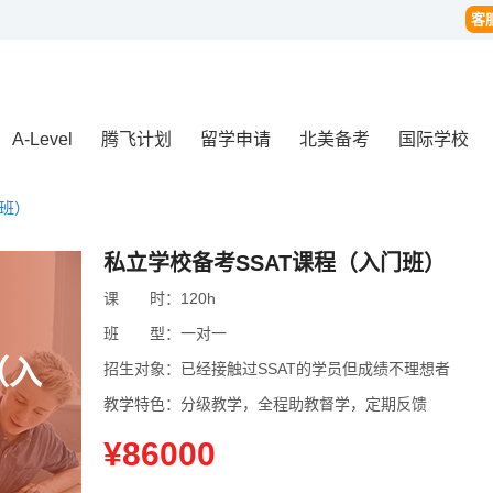
客
A-Level
腾飞计划
留学申请
北美备考
国际学校
门班）
私立学校备考SSAT课程（入门班）
课
课时
时：
120h
班
班型
型：
一对一
（入
招生对象：
已经接触过SSAT的学员但成绩不理想者
教学特色：
分级教学，全程助教督学，定期反馈
¥86000