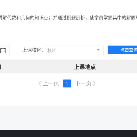
；讲解代数和几何的知识点；并通过例题剖析，使学员掌握其中的解题
上课校区：
点击查
校区
间
上课地点
上一页
1
下一页