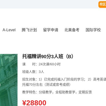
校区
A-Level
腾飞计划
留学申请
北美备考
国际学校
托福精讲90分3人班（B）
课
课时
时：
24次课/60小时
班级人数：
3人
招生对象：
1）已完成托福入门阶段的学习； 2）高考英语成
）
托福70分左右（测试或官考成绩）
教学特色：
分级教学，全程助教督学，定期反馈
¥28800