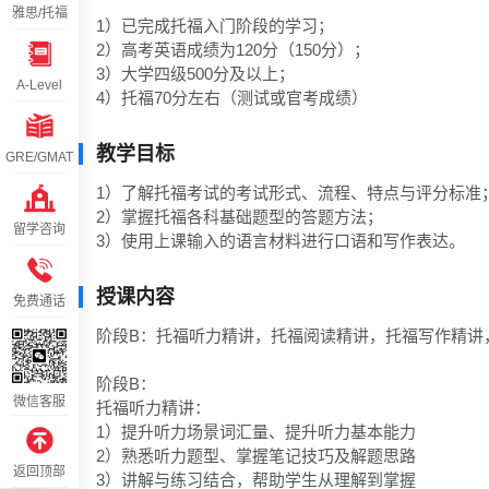
雅思/托福
1）已完成托福入门阶段的学习； 

2）高考英语成绩为120分（150分）；

3）大学四级500分及以上； 

A-Level
4）托福70分左右（测试或官考成绩）
教学目标
GRE/GMAT
1）了解托福考试的考试形式、流程、特点与评分标准；
2）掌握托福各科基础题型的答题方法；

留学咨询
3）使用上课输入的语言材料进行口语和写作表达。
授课内容
免费通话
阶段B：托福听力精讲，托福阅读精讲，托福写作精讲，
阶段B：

微信客服
托福听力精讲：

1）提升听力场景词汇量、提升听力基本能力

2）熟悉听力题型、掌握笔记技巧及解题思路

返回顶部
3）讲解与练习结合，帮助学生从理解到掌握
