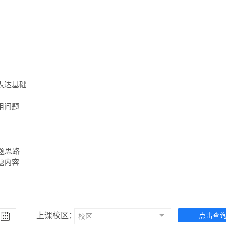
达基础

问题

思路

题内容
上课校区：
点击查
校区