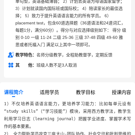
单句型，英语基础薄弱； 2）计划去英语为母语国家留学；
3）计划就读国内国际班或国际校； 4）陪读家长的最佳选
择； 5）致力于提升英语语言能力的所有学员。 6）
placement test，包含60道选择题（36道语法和24道词汇，
每题1分，满分60分）。得分与对应选择级别如下： 得分 级
别 0-10 一级 11-24 二级 25-36 三级 37-48 四级 49-60 雅
思或者托福入门 满足以上其中一项即可。
教学特色：
名师分级教学，全程助教督学，定期反馈
其
其他
他：
班级人数不足3人取消
课程简介
适用学员
教学目标
授课内容
1）不仅培养英语语言能力，更培养学习能力：比如每单元设有
“study skills”（“学习技能”）模块，采用西方教学法，教学生
利用学习日志（learning journal）把握学业进度、掌握学术写
作的基本要素。

2） 全力帮助学员攻克三座大山-团队协作、社会交往和批判思维的